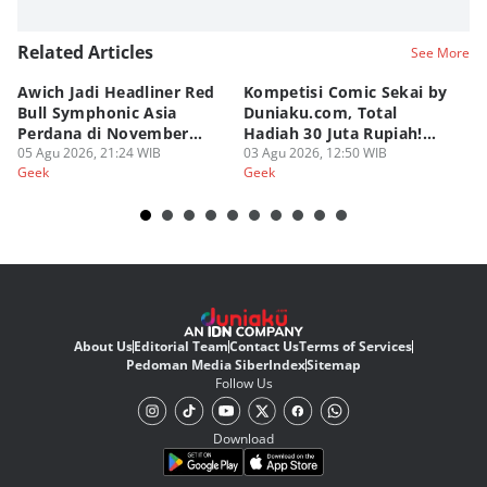
Related Articles
See More
Awich Jadi Headliner Red
Kompetisi Comic Sekai by
T
Bull Symphonic Asia
Duniaku.com, Total
Re
Perdana di November
Hadiah 30 Juta Rupiah!
B
2026!
05 Agu 2026, 21:24 WIB
Syarat dan Ketentuan
03 Agu 2026, 12:50 WIB
02
Geek
Geek
Ge
About Us
Editorial Team
Contact Us
Terms of Services
Pedoman Media Siber
Index
Sitemap
Follow Us
Download