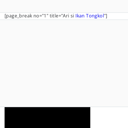
[page_break no="1" title="Ari si
Ikan Tongkol
"]