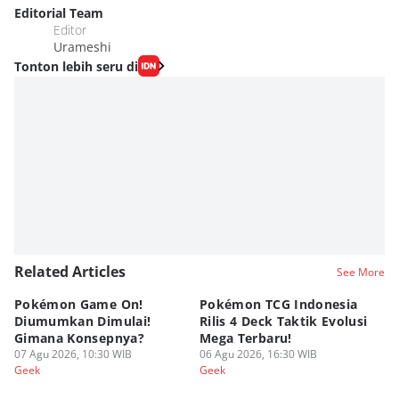
Editorial Team
Editor
Urameshi
Tonton lebih seru di
Related Articles
See More
Pokémon Game On!
Pokémon TCG Indonesia
Aw
Diumumkan Dimulai!
Rilis 4 Deck Taktik Evolusi
Bu
Gimana Konsepnya?
Mega Terbaru!
P
07 Agu 2026, 10:30 WIB
06 Agu 2026, 16:30 WIB
20
05
Geek
Geek
Ge