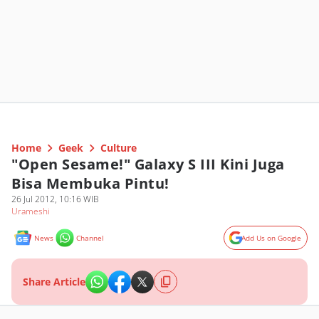
Home
Geek
Culture
"Open Sesame!" Galaxy S III Kini Juga
Bisa Membuka Pintu!
26 Jul 2012, 10:16 WIB
Urameshi
News
Channel
Add Us on Google
Share Article