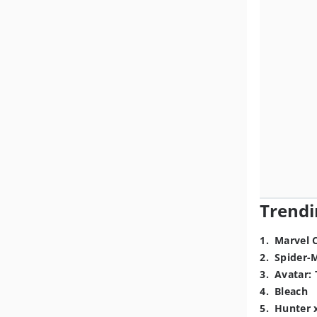
Trendi
1
.
Marvel 
2
.
Spider-
3
.
Avatar: 
4
.
Bleach
5
.
Hunter 