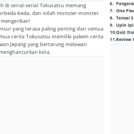
6
.
Pangera
 di serial-serial Tokusatsu memang
7
.
One Pie
erbeda-beda, dan inilah monster-monster
8
.
Tensei S
t mengerikan!
9
.
Upin Ipi
nsur yang terasa paling penting dari semua
10
.
Quiz Du
mua cerita Tokusatsu memiliki pakem cerita
11
.
Review 
awan Jepang yang bertarung melawan
 menghancurkan kota.