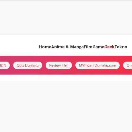
Home
Anime & Manga
Film
Game
Geek
Tekno
i IDN
Quiz Duniaku
Review Film
MVP dari Duniaku.com
On