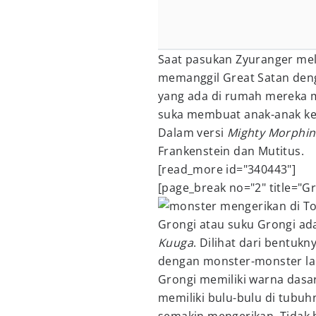
Saat pasukan Zyuranger me
memanggil Great Satan deng
yang ada di rumah mereka 
suka membuat anak-anak ke
Dalam versi
Mighty Morphin
Frankenstein dan Mutitus.
[read_more id="340443"]
[page_break no="2" title="G
Grongi atau suku Grongi ad
Kuuga
. Dilihat dari bentuk
dengan monster-monster lai
Grongi memiliki warna dasar
memiliki bulu-bulu di tubu