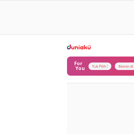
For
Yuk Pilih !
Iklanin d
You