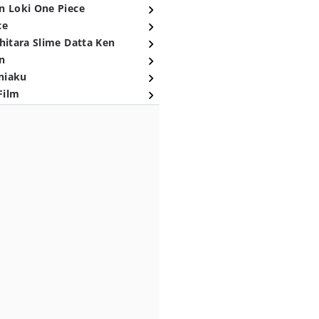
n Loki One Piece
ce
hitara Slime Datta Ken
n
niaku
Film