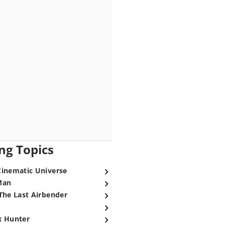
ng Topics
Cinematic Universe
Man
The Last Airbender
x Hunter