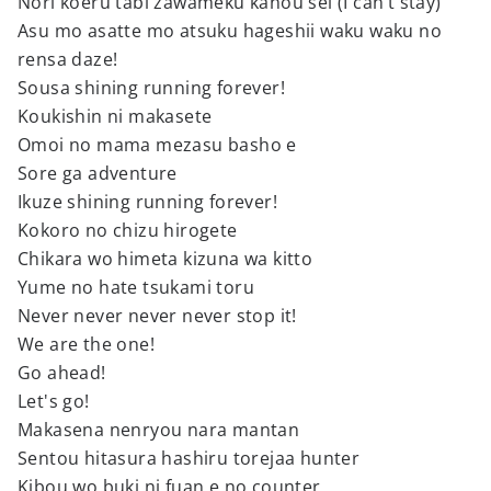
Nori koeru tabi zawameku kanou sei (I can’t stay)
Asu mo asatte mo atsuku hageshii waku waku no
rensa daze!
Sousa shining running forever!
Koukishin ni makasete
Omoi no mama mezasu basho e
Sore ga adventure
Ikuze shining running forever!
Kokoro no chizu hirogete
Chikara wo himeta kizuna wa kitto
Yume no hate tsukami toru
Never never never never stop it!
We are the one!
Go ahead!
Let's go!
Makasena nenryou nara mantan
Sentou hitasura hashiru torejaa hunter
Kibou wo buki ni fuan e no counter