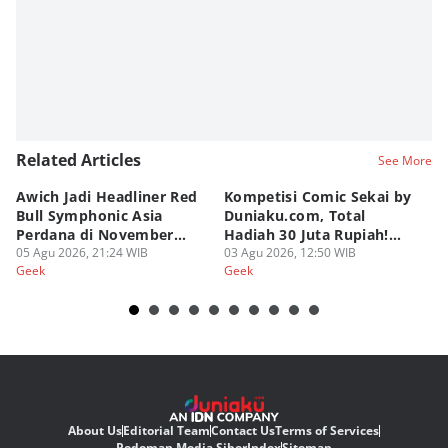
Nadia Agatha Pramesthi
Editor
Bunga Semesta Int
Related Articles
See More
Awich Jadi Headliner Red
Kompetisi Comic Sekai by
T
Bull Symphonic Asia
Duniaku.com, Total
Re
Perdana di November
Hadiah 30 Juta Rupiah!
B
2026!
05 Agu 2026, 21:24 WIB
Syarat dan Ketentuan
03 Agu 2026, 12:50 WIB
02
Geek
Geek
Ge
About Us
Editorial Team
Contact Us
Terms of Services
Pedoman Media Siber
Index
Sitemap