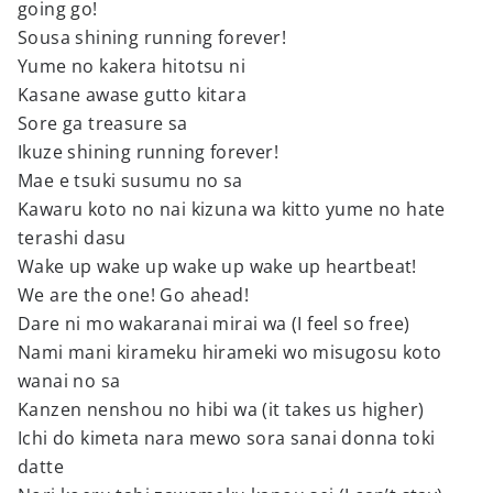
going go!
Sousa shining running forever!
Yume no kakera hitotsu ni
Kasane awase gutto kitara
Sore ga treasure sa
Ikuze shining running forever!
Mae e tsuki susumu no sa
Kawaru koto no nai kizuna wa kitto yume no hate
terashi dasu
Wake up wake up wake up wake up heartbeat!
We are the one! Go ahead!
Dare ni mo wakaranai mirai wa (I feel so free)
Nami mani kirameku hirameki wo misugosu koto
wanai no sa
Kanzen nenshou no hibi wa (it takes us higher)
Ichi do kimeta nara mewo sora sanai donna toki
datte