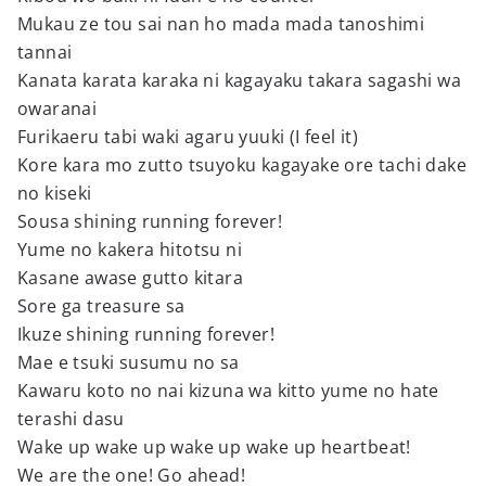
Mukau ze tou sai nan ho mada mada tanoshimi
tannai
Kanata karata karaka ni kagayaku takara sagashi wa
owaranai
Furikaeru tabi waki agaru yuuki (I feel it)
Kore kara mo zutto tsuyoku kagayake ore tachi dake
no kiseki
Sousa shining running forever!
Yume no kakera hitotsu ni
Kasane awase gutto kitara
Sore ga treasure sa
Ikuze shining running forever!
Mae e tsuki susumu no sa
Kawaru koto no nai kizuna wa kitto yume no hate
terashi dasu
Wake up wake up wake up wake up heartbeat!
We are the one! Go ahead!