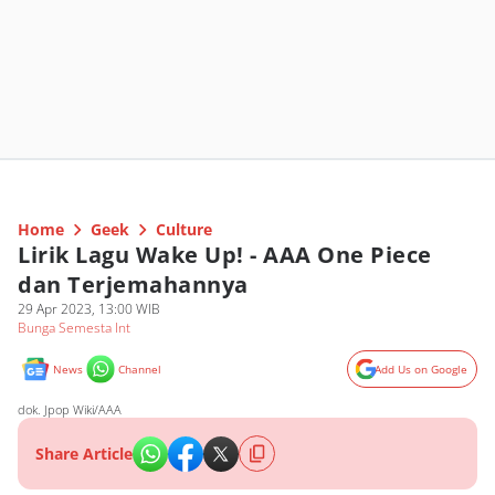
Home
Geek
Culture
Lirik Lagu Wake Up! - AAA One Piece
dan Terjemahannya
29 Apr 2023, 13:00 WIB
Bunga Semesta Int
News
Channel
Add Us on Google
dok. Jpop Wiki/AAA
Share Article