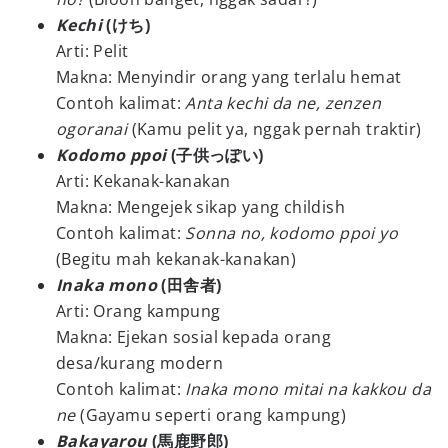
Kechi
(けち)
Arti: Pelit
Makna: Menyindir orang yang terlalu hemat
Contoh kalimat:
Anta kechi da ne, zenzen
ogoranai
(Kamu pelit ya, nggak pernah traktir)
Kodomo ppoi
(子供っぽい)
Arti: Kekanak-kanakan
Makna: Mengejek sikap yang childish
Contoh kalimat:
Sonna no, kodomo ppoi yo
(Begitu mah kekanak-kanakan)
Inaka mono
(田舎者)
Arti: Orang kampung
Makna: Ejekan sosial kepada orang
desa/kurang modern
Contoh kalimat:
Inaka mono mitai na kakkou da
ne
(Gayamu seperti orang kampung)
Bakayarou
(馬鹿野郎)