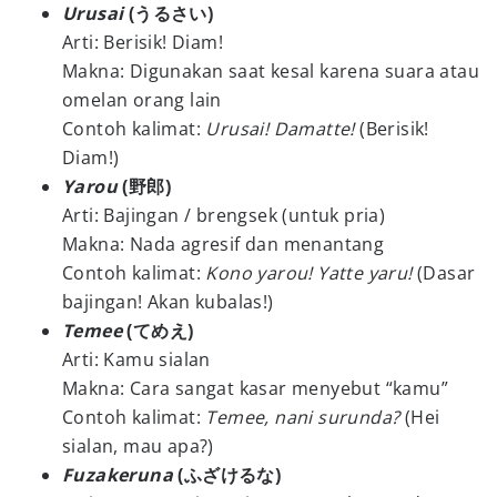
Urusai
(うるさい)
Arti: Berisik! Diam!
Makna: Digunakan saat kesal karena suara atau
omelan orang lain
Contoh kalimat:
Urusai! Damatte!
(Berisik!
Diam!)
Yarou
(野郎)
Arti: Bajingan / brengsek (untuk pria)
Makna: Nada agresif dan menantang
Contoh kalimat:
Kono yarou! Yatte yaru!
(Dasar
bajingan! Akan kubalas!)
Temee
(てめえ)
Arti: Kamu sialan
Makna: Cara sangat kasar menyebut “kamu”
Contoh kalimat:
Temee, nani surunda?
(Hei
sialan, mau apa?)
Fuzakeruna
(ふざけるな)