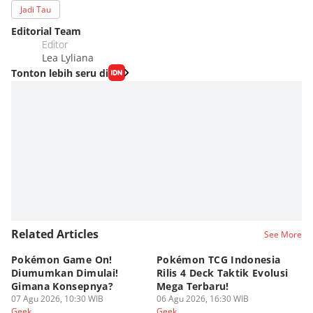
Jadi Tau
Editorial Team
Editor
Lea Lyliana
Tonton lebih seru di
Related Articles
See More
Pokémon Game On!
Pokémon TCG Indonesia
Aw
Diumumkan Dimulai!
Rilis 4 Deck Taktik Evolusi
Bu
Gimana Konsepnya?
Mega Terbaru!
P
07 Agu 2026, 10:30 WIB
06 Agu 2026, 16:30 WIB
20
05
Geek
Geek
Ge