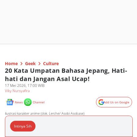
Home
Geek
Culture
20 Kata Umpatan Bahasa Jepang, Hati-
hati dan Jangan Asal Ucap!
17 Mei 2026, 17:00 WIB
Viky Nursyafira
News
Channel
Add Us on Google
ilustrasi karakter anime (dok. Lerche/ Asobi Asobase)
Intinya Sih