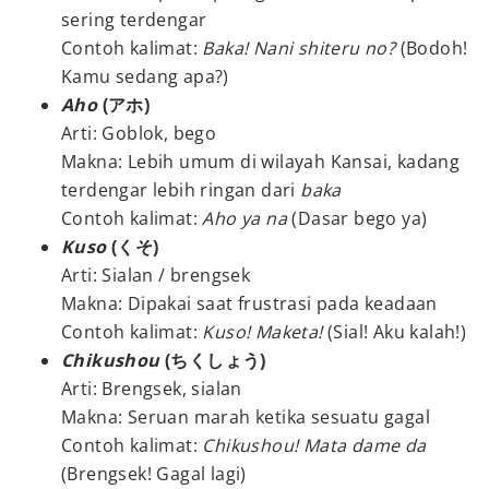
sering terdengar
Contoh kalimat:
Baka! Nani shiteru no?
(Bodoh!
Kamu sedang apa?)
Aho
(アホ)
Arti: Goblok, bego
Makna: Lebih umum di wilayah Kansai, kadang
terdengar lebih ringan dari
baka
Contoh kalimat:
Aho ya na
(Dasar bego ya)
Kuso
(くそ)
Arti: Sialan / brengsek
Makna: Dipakai saat frustrasi pada keadaan
Contoh kalimat:
Kuso! Maketa!
(Sial! Aku kalah!)
Chikushou
(ちくしょう)
Arti: Brengsek, sialan
Makna: Seruan marah ketika sesuatu gagal
Contoh kalimat:
Chikushou! Mata dame da
(Brengsek! Gagal lagi)