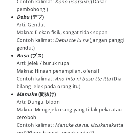
Contoh kalimat:
Kono usotsuki!
(Dasar
pembohong!)
Debu
(デブ)
Arti: Gendut
Makna: Ejekan fisik, sangat tidak sopan
Contoh kalimat:
Debu tte iu na
(Jangan panggil
gendut)
Busu
(ブス)
Arti: Jelek / buruk rupa
Makna: Hinaan penampilan, ofensif
Contoh kalimat:
Ano hito ni busu tte itta
(Dia
bilang jelek pada orang itu)
Manuke
(間抜け)
Arti: Dungu, bloon
Makna: Mengejek orang yang tidak peka atau
ceroboh
Contoh kalimat:
Manuke da na, kizukanakatta
no?
(Bloon banget, nggak sadar?)