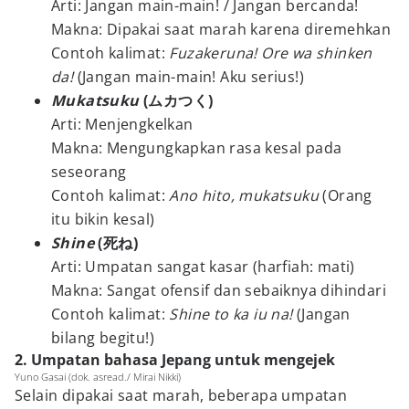
Arti: Jangan main-main! / Jangan bercanda!
Makna: Dipakai saat marah karena diremehkan
Contoh kalimat:
Fuzakeruna! Ore wa shinken
da!
(Jangan main-main! Aku serius!)
Mukatsuku
(ムカつく)
Arti: Menjengkelkan
Makna: Mengungkapkan rasa kesal pada
seseorang
Contoh kalimat:
Ano hito, mukatsuku
(Orang
itu bikin kesal)
Shine
(死ね)
Arti: Umpatan sangat kasar (harfiah: mati)
Makna: Sangat ofensif dan sebaiknya dihindari
Contoh kalimat:
Shine to ka iu na!
(Jangan
bilang begitu!)
2. Umpatan bahasa Jepang untuk mengejek
Yuno Gasai (dok. asread./ Mirai Nikki)
Selain dipakai saat marah, beberapa umpatan