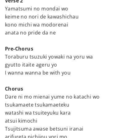
Verse 2
Yamatsumi no mondai wo
keime no nori de kawashichau
kono michi wa modorenai
anata no pride da ne
Pre-Chorus
Toraburu tsuzuki yowaki na yoru wa
gyutto itaite ageru yo
I wanna wanna be with you
Chorus
Dare ni mo mienai yume no katachi wo
tsukamaete tsukamaeteku
watashi wa tsuiteyuku kara
atsui kimochi
Tsujitsuma awase betsuni iranai
arifureta nichijou yori mo