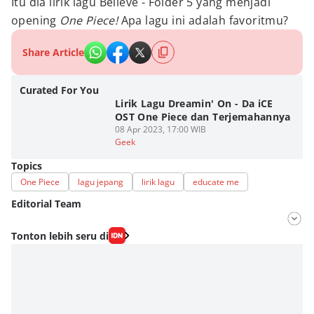
Itu dia lirik lagu Believe - Folder 5 yang menjadi
opening
One Piece!
Apa lagu ini adalah favoritmu?
Share Article
Curated For You
Lirik Lagu Dreamin' On - Da iCE
OST One Piece dan Terjemahannya
08 Apr 2023, 17:00 WIB
Geek
Topics
One Piece
lagu jepang
lirik lagu
educate me
Editorial Team
Editor
Tonton lebih seru di
Fahrul Razi Uni Nurullah
Editor
Bunga Semesta Int