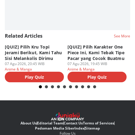
Related Articles
See More
[QUIZ] Pilih Kru Topi
[QUIZ] Pilih Karakter One
7 
Jerami Berikut, Kami Tahu
Piece Ini, Kami Tebak Tipe
Ha
Sisi Melankolis Dirimu
Pacar yang Cocok Buatmu
Me
07 Agu 2026, 20:45 WIB
07 Agu 2026, 19:45 WIB
07
Anime & Manga
Anime & Manga
An
Play Quiz
Play Quiz
About Us
Editorial Team
Contact Us
Terms of Services
Pedoman Media Siber
Index
Sitemap
Follow Us