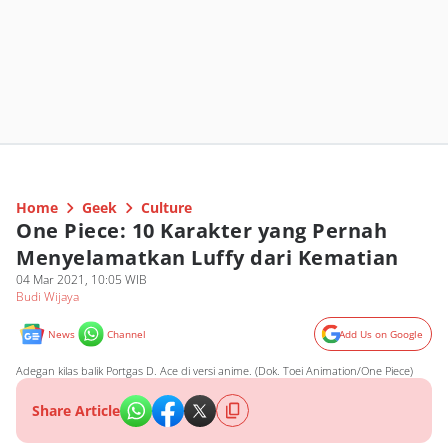
Home
Geek
Culture
One Piece: 10 Karakter yang Pernah
Menyelamatkan Luffy dari Kematian
04 Mar 2021, 10:05 WIB
Budi Wijaya
News
Channel
Add Us on Google
Adegan kilas balik Portgas D. Ace di versi anime. (Dok. Toei Animation/One Piece)
Share Article