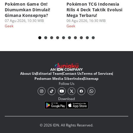
Pokémon Game On!
Pokémon TCG Indonesia
Aw
Diumumkan Dimulai!
Rilis 4 Deck Taktik Evolusi
Bu
Gimana Konsepnya?
Mega Terbaru!
P
07 Agu 2026, 10:30 WIB
06 Agu 2026, 16:30 WIB
20
05
Geek
Geek
Ge
About Us
Editorial Team
Contact Us
Terms of Services
Pedoman Media Siber
Index
Sitemap
Follow Us
Download
© 2026 IDN. All Rights Reserved.