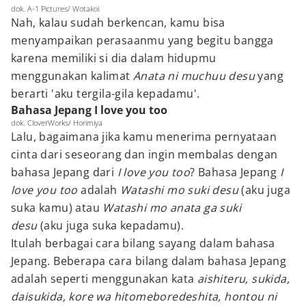
dok. A-1 Pictures/ Wotakoi
Nah, kalau sudah berkencan, kamu bisa
menyampaikan perasaanmu yang begitu bangga
karena memiliki si dia dalam hidupmu
menggunakan kalimat
Anata ni muchuu desu
yang
berarti 'aku tergila-gila kepadamu'.
Bahasa Jepang I love you too
dok. CloverWorks/ Horimiya
Lalu, bagaimana jika kamu menerima pernyataan
cinta dari seseorang dan ingin membalas dengan
bahasa Jepang dari
I love you too
? Bahasa Jepang
I
love you too
adalah
Watashi mo suki desu
(aku juga
suka kamu) atau
W
atashi mo anata ga suki
desu
(aku juga suka kepadamu).
Itulah berbagai cara bilang sayang
dalam bahasa
Jepang. Beberapa cara bilang dalam bahasa Jepang
adalah seperti menggunakan kata
aishiteru, sukida,
daisukida, kore wa hitomeboredeshita, hontou ni