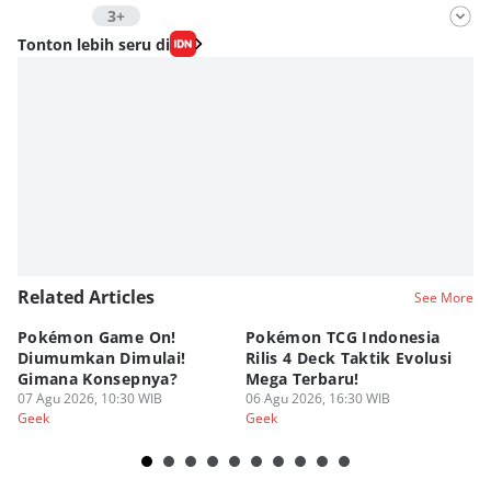
3+
Editor
Tonton lebih seru di
Fahrul Razi Uni Nurullah
Editor
Nadia Agatha Pramesthi
Editor
Viky Nursyafira
Editor
Eddy Rusmanto
Related Articles
See More
Pokémon Game On!
Pokémon TCG Indonesia
Aw
Diumumkan Dimulai!
Rilis 4 Deck Taktik Evolusi
Bu
Gimana Konsepnya?
Mega Terbaru!
P
07 Agu 2026, 10:30 WIB
06 Agu 2026, 16:30 WIB
20
05
Geek
Geek
Ge