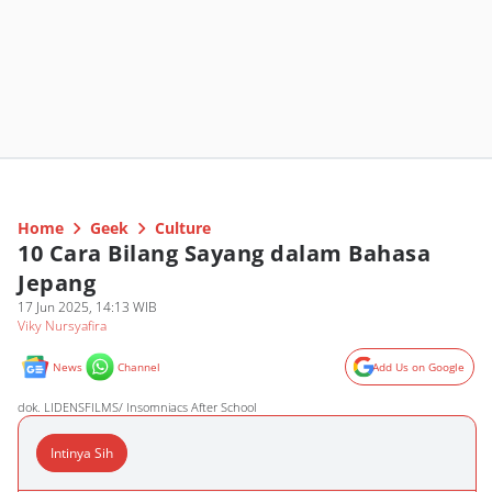
Home
Geek
Culture
10 Cara Bilang Sayang dalam Bahasa
Jepang
17 Jun 2025, 14:13 WIB
Viky Nursyafira
News
Channel
Add Us on Google
dok. LIDENSFILMS/ Insomniacs After School
Intinya Sih