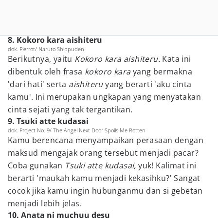
8. Kokoro kara aishiteru
dok. Pierrot/ Naruto Shippuden
Berikutnya, yaitu
Kokoro kara aishiteru.
Kata ini
dibentuk oleh frasa
kokoro kara
yang bermakna
'dari hati' serta
aishiteru
yang berarti 'aku cinta
kamu'. Ini merupakan ungkapan yang menyatakan
cinta sejati yang tak tergantikan.
9. Tsuki atte kudasai
dok. Project No. 9/ The Angel Next Door Spoils Me Rotten
Kamu berencana menyampaikan perasaan dengan
maksud mengajak orang tersebut menjadi pacar?
Coba gunakan
Tsuki atte kudasai,
yuk! Kalimat ini
berarti 'maukah kamu menjadi kekasihku?' Sangat
cocok jika kamu ingin hubunganmu dan si gebetan
menjadi lebih jelas.
10. Anata ni muchuu desu