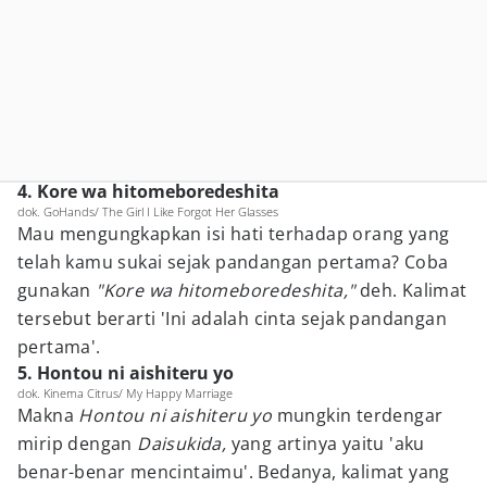
4. Kore wa hitomeboredeshita
dok. GoHands/ The Girl I Like Forgot Her Glasses
Mau mengungkapkan isi hati terhadap orang yang
telah kamu sukai sejak pandangan pertama? Coba
gunakan
"
Kore wa hitomeboredeshita,"
deh. Kalimat
tersebut berarti 'Ini adalah cinta sejak pandangan
pertama'.
5. Hontou ni aishiteru yo
dok. Kinema Citrus/ My Happy Marriage
Makna
Hontou ni aishiteru yo
mungkin terdengar
mirip dengan
Daisukida,
yang artinya yaitu 'aku
benar-benar mencintaimu'. Bedanya, kalimat yang