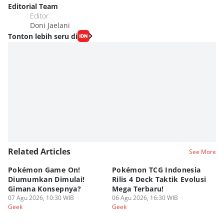
Editorial Team
Editor
Doni Jaelani
Tonton lebih seru di
Related Articles
See More
Pokémon Game On!
Pokémon TCG Indonesia
Aw
Diumumkan Dimulai!
Rilis 4 Deck Taktik Evolusi
Bu
Gimana Konsepnya?
Mega Terbaru!
P
07 Agu 2026, 10:30 WIB
06 Agu 2026, 16:30 WIB
20
05
Geek
Geek
Ge