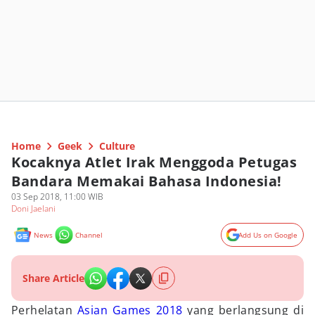
Home
Geek
Culture
Kocaknya Atlet Irak Menggoda Petugas
Bandara Memakai Bahasa Indonesia!
03 Sep 2018, 11:00 WIB
Doni Jaelani
News
Channel
Add Us on Google
Share Article
Perhelatan
Asian Games 2018
yang berlangsung di