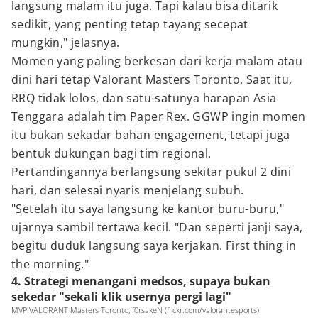
langsung malam itu juga. Tapi kalau bisa ditarik
sedikit, yang penting tetap tayang secepat
mungkin," jelasnya.
Momen yang paling berkesan dari kerja malam atau
dini hari tetap Valorant Masters Toronto. Saat itu,
RRQ tidak lolos, dan satu-satunya harapan Asia
Tenggara adalah tim Paper Rex. GGWP ingin momen
itu bukan sekadar bahan engagement, tetapi juga
bentuk dukungan bagi tim regional.
Pertandingannya berlangsung sekitar pukul 2 dini
hari, dan selesai nyaris menjelang subuh.
"Setelah itu saya langsung ke kantor buru-buru,"
ujarnya sambil tertawa kecil. "Dan seperti janji saya,
begitu duduk langsung saya kerjakan. First thing in
the morning."
4. Strategi menangani medsos, supaya bukan
sekedar "sekali klik usernya pergi lagi"
MVP VALORANT Masters Toronto, f0rsakeN (flickr.com/valorantesports)