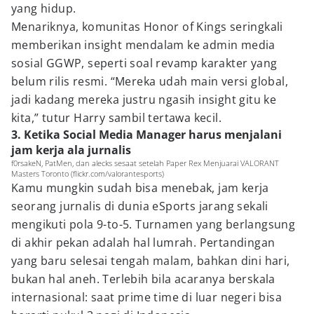
yang hidup.
Menariknya, komunitas Honor of Kings seringkali
memberikan insight mendalam ke admin media
sosial GGWP, seperti soal revamp karakter yang
belum rilis resmi. “Mereka udah main versi global,
jadi kadang mereka justru ngasih insight gitu ke
kita,” tutur Harry sambil tertawa kecil.
3. Ketika Social Media Manager harus menjalani
jam kerja ala jurnalis
f0rsakeN, PatMen, dan alecks sesaat setelah Paper Rex Menjuarai VALORANT
Masters Toronto (flickr.com/valorantesports)
Kamu mungkin sudah bisa menebak, jam kerja
seorang jurnalis di dunia eSports jarang sekali
mengikuti pola 9-to-5. Turnamen yang berlangsung
di akhir pekan adalah hal lumrah. Pertandingan
yang baru selesai tengah malam, bahkan dini hari,
bukan hal aneh. Terlebih bila acaranya berskala
internasional: saat prime time di luar negeri bisa