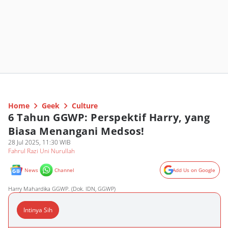
Home
Geek
Culture
6 Tahun GGWP: Perspektif Harry, yang
Biasa Menangani Medsos!
28 Jul 2025, 11:30 WIB
Fahrul Razi Uni Nurullah
News
Channel
Add Us on Google
Harry Mahardika GGWP. (Dok. IDN, GGWP)
Intinya Sih