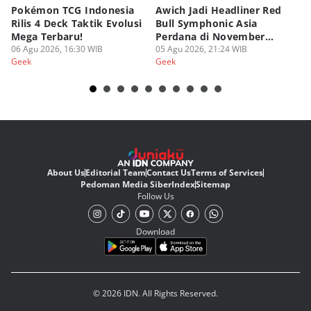
Pokémon TCG Indonesia
Awich Jadi Headliner Red
Ko
Rilis 4 Deck Taktik Evolusi
Bull Symphonic Asia
Du
Mega Terbaru!
Perdana di November
Ha
06 Agu 2026, 16:30 WIB
2026!
05 Agu 2026, 21:24 WIB
Sy
03
Geek
Geek
Ge
About Us
Editorial Team
Contact Us
Terms of Services
Pedoman Media Siber
Index
Sitemap
Follow Us
Download
© 2026 IDN. All Rights Reserved.