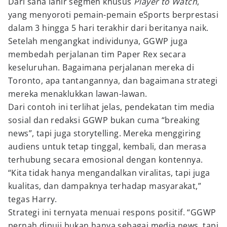
Dari sana lahir segmen khusus
Player to Watch
,
yang menyoroti pemain-pemain eSports berprestasi
dalam 3 hingga 5 hari terakhir dari beritanya naik.
Setelah mengangkat individunya, GGWP juga
membedah perjalanan tim Paper Rex secara
keseluruhan. Bagaimana perjalanan mereka di
Toronto, apa tantangannya, dan bagaimana strategi
mereka menaklukkan lawan-lawan.
Dari contoh ini terlihat jelas, pendekatan tim media
sosial dan redaksi GGWP bukan cuma “breaking
news”, tapi juga storytelling. Mereka menggiring
audiens untuk tetap tinggal, kembali, dan merasa
terhubung secara emosional dengan kontennya.
“Kita tidak hanya mengandalkan viralitas, tapi juga
kualitas, dan dampaknya terhadap masyarakat,”
tegas Harry.
Strategi ini ternyata menuai respons positif. “GGWP
pernah dipuji bukan hanya sebagai media news, tapi