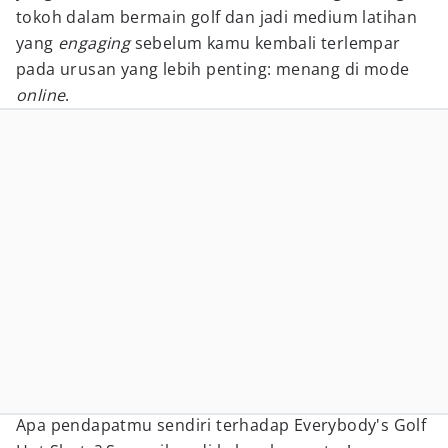
tokoh dalam bermain golf dan jadi medium latihan
yang
engaging
sebelum kamu kembali terlempar
pada urusan yang lebih penting: menang di mode
online
.
Apa pendapatmu sendiri terhadap Everybody's Golf