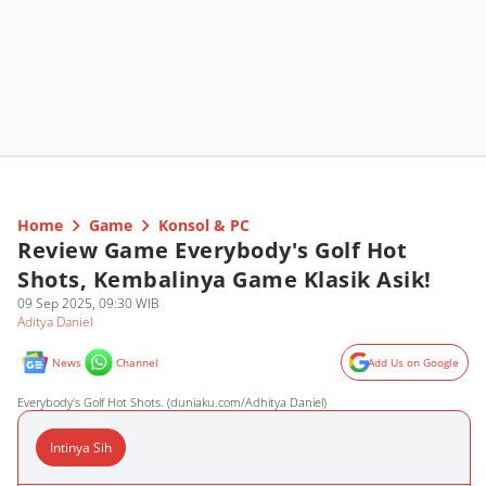
Home
Game
Konsol & PC
Review Game Everybody's Golf Hot
Shots, Kembalinya Game Klasik Asik!
09 Sep 2025, 09:30 WIB
Aditya Daniel
News
Channel
Add Us on Google
Everybody's Golf Hot Shots. (duniaku.com/Adhitya Daniel)
Intinya Sih