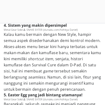
4. Sistem yang makin dipersimpel
Metal Gear Solid Δ: SNAKE EATER (duniaku.com/Adhitya Daniel)
Kalau kamu bermain dengan New Style, hampir
semua aspek disederhanakan demi kontrol modern.
Akses-akses menu besar kini hanya terbatas untuk
makan-makan dan kamuflase baru, sementara kamu
kini memiliki
shortcut item,
senjata, histori
kamuflase dan Survival Cure dalam D-Pad. Di satu
sisi, hal ini membuat
game
tersebut semakin
berlangsung
seamless.
Namun, di sisi lain, fitur yang
nanggung ini semakin mengurangi insentif kamu
untuk bermain dengan penuh perencanaan.
5. Easter Egg yang jadi bintang utamanya!
Metal Gear Solid Δ: SNAKE EATER (duniaku.com/Adhitya Daniel)
Barangkali, seluruh
remake
ini menjadi panggung