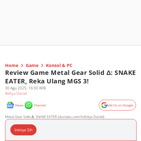
Home
Game
Konsol & PC
Review Game Metal Gear Solid Δ: SNAKE
EATER, Reka Ulang MGS 3!
30 Agu 2025, 16:00 WIB
Aditya Daniel
News
Channel
Add Us on Google
Metal Gear Solid Δ: SNAKE EATER (duniaku.com/Adhitya Daniel)
Intinya Sih