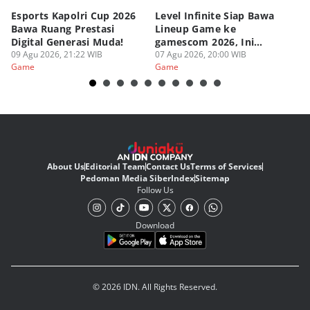
Esports Kapolri Cup 2026
Level Infinite Siap Bawa
C
Bawa Ruang Prestasi
Lineup Game ke
O
Digital Generasi Muda!
gamescom 2026, Ini
V
09 Agu 2026, 21:22 WIB
Judulnya!
07 Agu 2026, 20:00 WIB
07
Game
Game
G
About Us
Editorial Team
Contact Us
Terms of Services
Pedoman Media Siber
Index
Sitemap
Follow Us
Download
© 2026 IDN. All Rights Reserved.