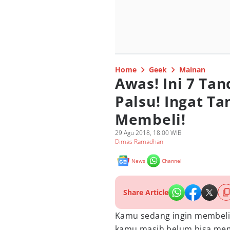
Home
Geek
Mainan
Awas! Ini 7 Tan
Palsu! Ingat T
Membeli!
29 Agu 2018, 18:00 WIB
Dimas Ramadhan
News
Channel
Share Article
Kamu sedang ingin membel
kamu masih belum bisa mem