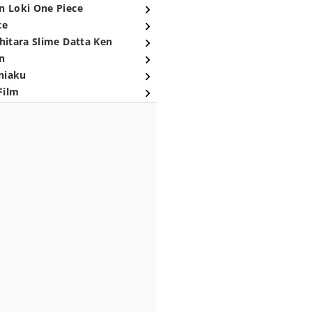
n Loki One Piece
ce
hitara Slime Datta Ken
n
niaku
Film