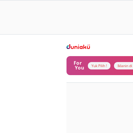
For
Yuk Pilih !
Iklanin d
You