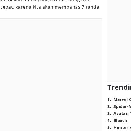
 tepat, karena kita akan membahas 7 tanda
Trendi
1
.
Marvel 
2
.
Spider-
3
.
Avatar: 
4
.
Bleach
5
.
Hunter 