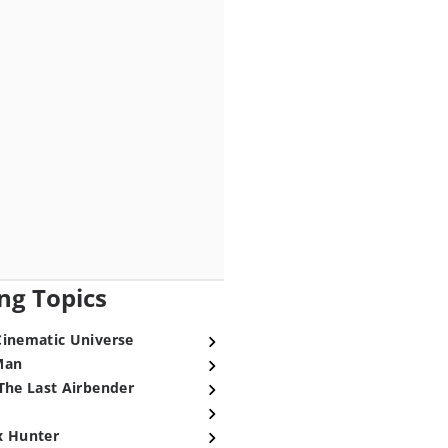
ng Topics
Cinematic Universe
Man
The Last Airbender
x Hunter