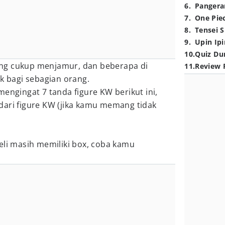
6
.
Pangera
7
.
One Pie
8
.
Tensei S
9
.
Upin Ipi
10
.
Quiz Du
ng cukup menjamur, dan beberapa di
11
.
Review 
ak bagi sebagian orang.
mengingat 7 tanda figure KW berikut ini,
dari figure KW (jika kamu memang tidak
eli masih memiliki box, coba kamu