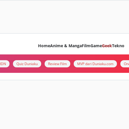
Home
Anime & Manga
Film
Game
Geek
Tekno
i IDN
Quiz Duniaku
Review Film
MVP dari Duniaku.com
On