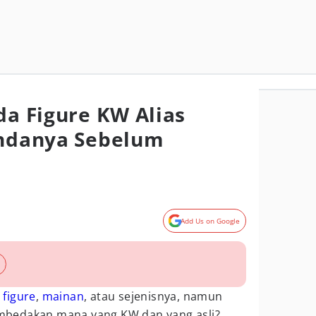
da Figure KW Alias
andanya Sebelum
Add Us on Google
i
figure
,
mainan
, atau sejenisnya, namun
bedakan mana yang KW dan yang asli?