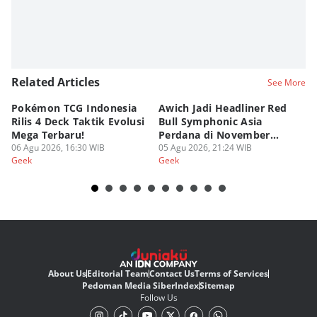
Related Articles
See More
Pokémon TCG Indonesia
Awich Jadi Headliner Red
Ko
Rilis 4 Deck Taktik Evolusi
Bull Symphonic Asia
Du
Mega Terbaru!
Perdana di November
Ha
06 Agu 2026, 16:30 WIB
2026!
05 Agu 2026, 21:24 WIB
Sy
03
Geek
Geek
Ge
About Us
Editorial Team
Contact Us
Terms of Services
Pedoman Media Siber
Index
Sitemap
Follow Us