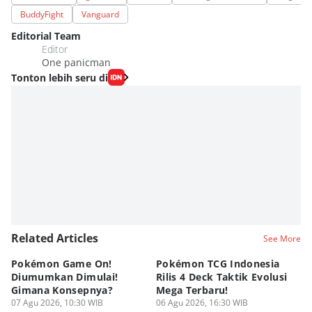
BuddyFight
Vanguard
Editorial Team
Editor
One panicman
Tonton lebih seru di
Related Articles
See More
Pokémon Game On!
Pokémon TCG Indonesia
Aw
Diumumkan Dimulai!
Rilis 4 Deck Taktik Evolusi
Bu
Gimana Konsepnya?
Mega Terbaru!
P
07 Agu 2026, 10:30 WIB
06 Agu 2026, 16:30 WIB
20
05