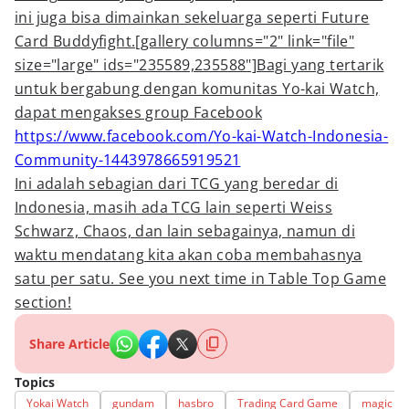
ini juga bisa dimainkan sekeluarga seperti Future
Card Buddyfight.[gallery columns="2" link="file"
size="large" ids="235589,235588"]Bagi yang tertarik
untuk bergabung dengan komunitas Yo-kai Watch,
dapat mengakses group Facebook
https://www.facebook.com/Yo-kai-Watch-Indonesia-
Community-1443978665919521
Ini adalah sebagian dari TCG yang beredar di
Indonesia, masih ada TCG lain seperti Weiss
Schwarz, Chaos, dan lain sebagainya, namun di
waktu mendatang kita akan coba membahasnya
satu per satu. See you next time in Table Top Game
section!
Share Article
Topics
Yokai Watch
gundam
hasbro
Trading Card Game
magic th