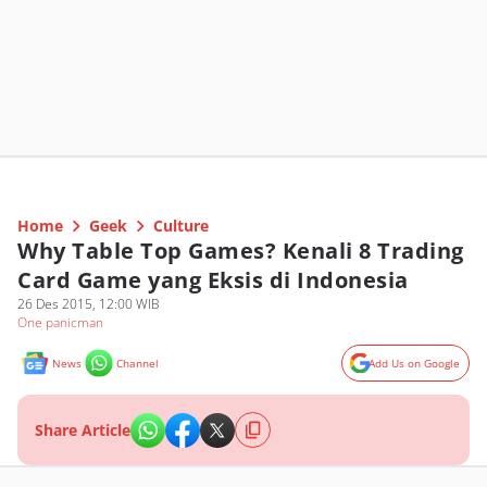
Home
Geek
Culture
Why Table Top Games? Kenali 8 Trading
Card Game yang Eksis di Indonesia
26 Des 2015, 12:00 WIB
One panicman
News
Channel
Add Us on Google
Share Article