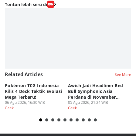
Tonton lebih seru di
Related Articles
See More
Pokémon TCG Indonesia
Awich Jadi Headliner Red
Ko
Rilis 4 Deck Taktik Evolusi
Bull Symphonic Asia
Du
Mega Terbaru!
Perdana di November
Ha
06 Agu 2026, 16:30 WIB
2026!
05 Agu 2026, 21:24 WIB
Sy
03
Geek
Geek
Ge