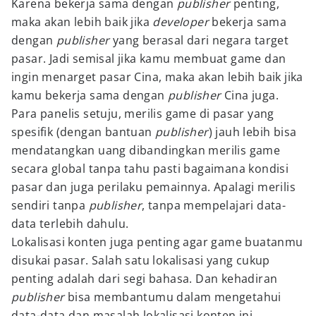
Karena bekerja sama dengan
publisher
penting,
maka akan lebih baik jika
developer
bekerja sama
dengan
publisher
yang berasal dari negara target
pasar. Jadi semisal jika kamu membuat game dan
ingin menarget pasar Cina, maka akan lebih baik jika
kamu bekerja sama dengan
publisher
Cina juga.
Para panelis setuju, merilis game di pasar yang
spesifik (dengan bantuan
publisher
) jauh lebih bisa
mendatangkan uang dibandingkan merilis game
secara global tanpa tahu pasti bagaimana kondisi
pasar dan juga perilaku pemainnya. Apalagi merilis
sendiri tanpa
publisher
, tanpa mempelajari data-
data terlebih dahulu.
Lokalisasi konten juga penting agar game buatanmu
disukai pasar. Salah satu lokalisasi yang cukup
penting adalah dari segi bahasa. Dan kehadiran
publisher
bisa membantumu dalam mengetahui
data-data dan masalah lokalisasi konten ini.