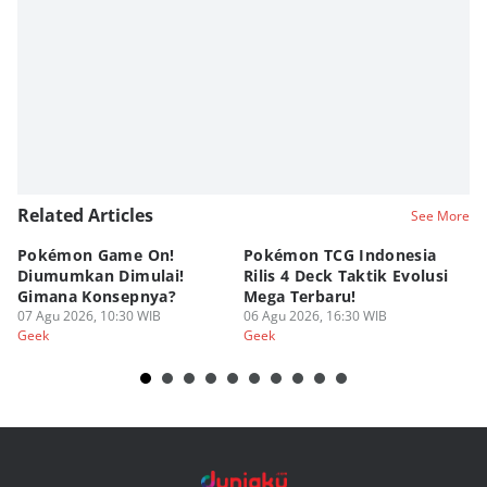
Related Articles
See More
Pokémon Game On!
Pokémon TCG Indonesia
Aw
Diumumkan Dimulai!
Rilis 4 Deck Taktik Evolusi
Bu
Gimana Konsepnya?
Mega Terbaru!
P
07 Agu 2026, 10:30 WIB
06 Agu 2026, 16:30 WIB
20
05
Geek
Geek
Ge