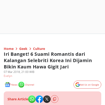
Home
Geek
Culture
Iri Banget! 6 Suami Romantis dari
Kalangan Selebriti Korea Ini Dijamin
Bikin Kaum Hawa Gigit Jari
07 Mar 2018, 21:00 WIB
Evelyn
News
Channel
Add Us on Google
Share Article