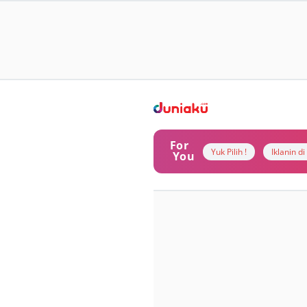
For
Yuk Pilih !
Iklanin d
You