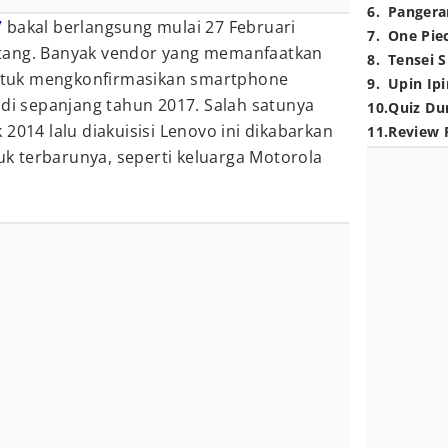
6
.
Pangera
7
bakal berlangsung mulai 27 Februari
7
.
One Pie
tang. Banyak vendor yang memanfaatkan
8
.
Tensei S
 untuk mengkonfirmasikan smartphone
9
.
Upin Ipi
 di sepanjang tahun 2017. Salah satunya
10
.
Quiz Du
 2014 lalu diakuisisi Lenovo ini dikabarkan
11
.
Review 
 terbarunya, seperti keluarga Motorola