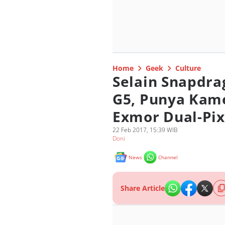
Home
Geek
Culture
Selain Snapdra
G5, Punya Kame
Exmor Dual-Pix
22 Feb 2017, 15:39 WIB
Doni
News
Channel
Share Article