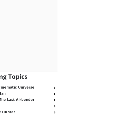
ng Topics
Cinematic Universe
Man
The Last Airbender
x Hunter