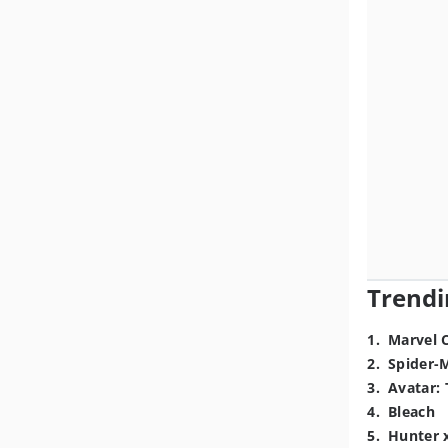
Trendi
1
.
Marvel 
2
.
Spider-
3
.
Avatar: 
4
.
Bleach
5
.
Hunter 