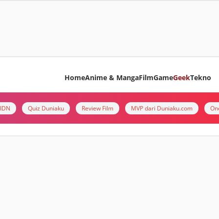
Home
Anime & Manga
Film
Game
Geek
Tekno
i IDN
Quiz Duniaku
Review Film
MVP dari Duniaku.com
On