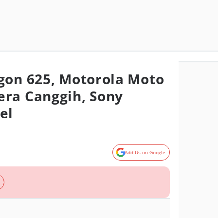
gon 625, Motorola Moto
ra Canggih, Sony
el
Add Us on Google