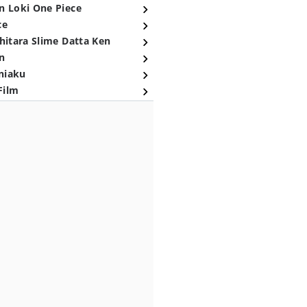
n Loki One Piece
ce
hitara Slime Datta Ken
n
niaku
Film