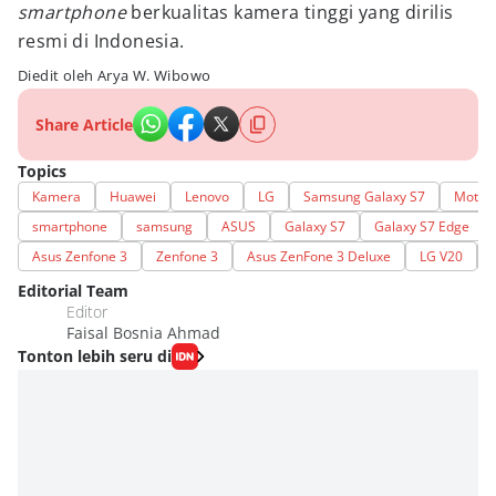
smartphone
berkualitas kamera tinggi yang dirilis
resmi di Indonesia.
Diedit oleh Arya W. Wibowo
Share Article
Topics
Kamera
Huawei
Lenovo
LG
Samsung Galaxy S7
Motor
smartphone
samsung
ASUS
Galaxy S7
Galaxy S7 Edge
Asus Zenfone 3
Zenfone 3
Asus ZenFone 3 Deluxe
LG V20
Editorial Team
Editor
Faisal Bosnia Ahmad
Tonton lebih seru di