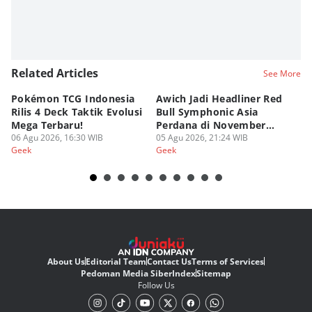
Related Articles
See More
Pokémon TCG Indonesia
Awich Jadi Headliner Red
Ko
Rilis 4 Deck Taktik Evolusi
Bull Symphonic Asia
Du
Mega Terbaru!
Perdana di November
Ha
06 Agu 2026, 16:30 WIB
2026!
05 Agu 2026, 21:24 WIB
Sy
03
Geek
Geek
Ge
About Us
Editorial Team
Contact Us
Terms of Services
Pedoman Media Siber
Index
Sitemap
Follow Us