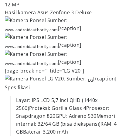
12 MP.
Hasil kamera Asus Zenfone 3 Deluxe
Sumber:
[/caption]
www.androidauthority.com
Sumber:
[/caption]
www.androidauthority.com
Sumber:
[/caption]
www.androidauthority.com
[page_break no="" title="LG V20"]
LG V20. Sumber:
[/caption]
LG
Spesifikasi
Layar: IPS LCD 5,7 inci QHD (1440x
2560)Proteksi: Gorilla Glass 4Prosesor:
Snapdragon 820GPU: Adreno 530Memori
internal: 32/64 GB (bisa diekspansi)RAM: 4
GBBaterai: 3.200 mAh