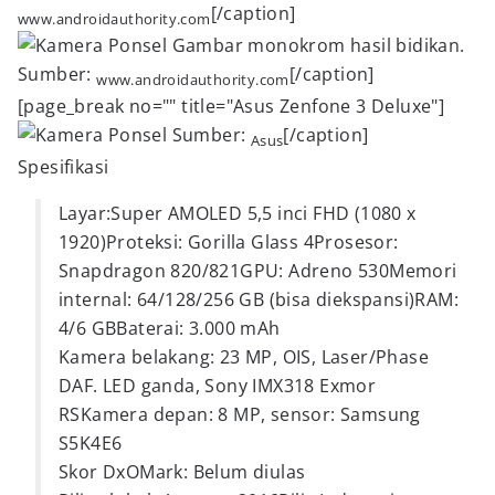
[/caption]
www.androidauthority.com
Gambar monokrom hasil bidikan.
Sumber:
[/caption]
www.androidauthority.com
[page_break no="" title="Asus Zenfone 3 Deluxe"]
Sumber:
[/caption]
Asus
Spesifikasi
Layar:Super AMOLED 5,5 inci FHD (1080 x
1920)Proteksi: Gorilla Glass 4Prosesor:
Snapdragon 820/821GPU: Adreno 530Memori
internal: 64/128/256 GB (bisa diekspansi)RAM:
4/6 GBBaterai: 3.000 mAh
Kamera belakang: 23 MP, OIS, Laser/Phase
DAF. LED ganda, Sony IMX318 Exmor
RSKamera depan: 8 MP, sensor: Samsung
S5K4E6
Skor DxOMark: Belum diulas