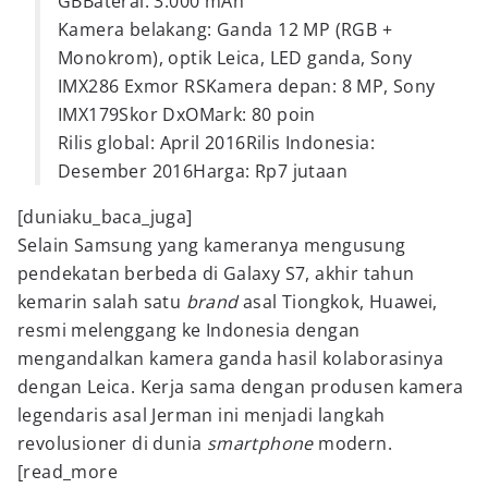
GBBaterai: 3.000 mAh
Kamera belakang: Ganda 12 MP (RGB +
Monokrom), optik Leica, LED ganda, Sony
IMX286 Exmor RSKamera depan: 8 MP, Sony
IMX179Skor DxOMark: 80 poin
Rilis global: April 2016Rilis Indonesia:
Desember 2016Harga: Rp7 jutaan
[duniaku_baca_juga]
Selain Samsung yang kameranya mengusung
pendekatan berbeda di Galaxy S7, akhir tahun
kemarin salah satu
brand
asal Tiongkok, Huawei,
resmi melenggang ke Indonesia dengan
mengandalkan kamera ganda hasil kolaborasinya
dengan Leica. Kerja sama dengan produsen kamera
legendaris asal Jerman ini menjadi langkah
revolusioner di dunia
smartphone
modern.
[read_more