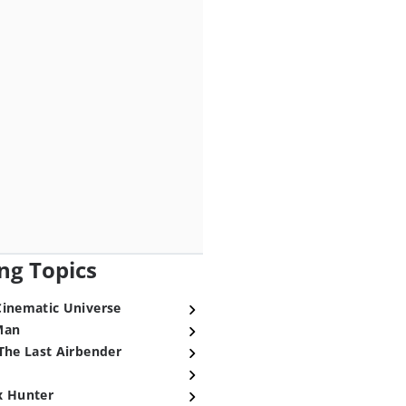
ng Topics
Cinematic Universe
Man
The Last Airbender
x Hunter