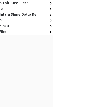
n Loki One Piece
ce
hitara Slime Datta Ken
n
niaku
Film