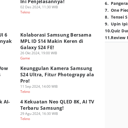
Ini Penjelasannya!
6
.
Pangera
02 Des 2024, 11:30 WIB
7
.
One Pie
Tekno
8
.
Tensei S
9
.
Upin Ipi
10
.
Quiz Du
I 6
Kolaborasi Samsung Bersama
11
.
Review 
anyak
MPL ID S14 Makin Keren di
Galaxy S24 FE!
26 Okt 2024, 19:00 WIB
Game
Wow
Keunggulan Kamera Samsung
s
S24 Ultra, Fitur Photograpy ala
Pro!
11 Sep 2024, 14:00 WIB
Tekno
 AI-
4 Kekuatan Neo QLED 8K, AI TV
Terbaru Samsung!
29 Agu 2024, 16:30 WIB
Tekno