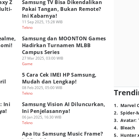
axy Z
Samsung TV Bisa Dikendalikan
ulti-
Pakai Tangan, Bukan Remote?
Ini Kabarnya!
11 Sep 2025, 15:28 WIB
Tekno
ealme,
Samsung dan MOONTON Games
aomi!
Hadirkan Turnamen MLBB
Campus Series
27 Mar 2025, 03:00 WIB
Game
7
5 Cara Cek IMEI HP Samsung,
ril
Mudah dan Lengkap!
08 Feb 2025, 05:00 WIB
Trendi
Tekno
 Ini
Samsung Vision AI Diluncurkan,
1
.
Marvel 
ya!
Ini Penjelasannya!
2
.
Spider-
06 Jan 2025, 16:30 WIB
3
.
Avatar: 
Tekno
4
.
Bleach
Apa Itu Samsung Music Frame?
5
.
Hunter 