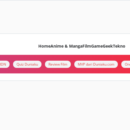
Home
Anime & Manga
Film
Game
Geek
Tekno
i IDN
Quiz Duniaku
Review Film
MVP dari Duniaku.com
On