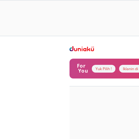
For
Yuk Pilih !
Iklanin d
You