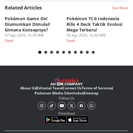
Related Articles
See More
Pokémon Game On!
Pokémon TCG Indonesia
Aw
Diumumkan Dimulai!
Rilis 4 Deck Taktik Evolusi
Bu
Gimana Konsepnya?
Mega Terbaru!
P
07 Agu 2026, 10:30 WIB
06 Agu 2026, 16:30 WIB
20
05
Geek
Geek
Ge
About Us
Editorial Team
Contact Us
Terms of Services
Pedoman Media Siber
Index
Sitemap
Follow Us
Download