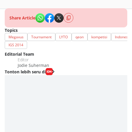
Share Article
Topics
Megaxus
Tournament
LYTO
qeon
kompetisi
Indonesi
IGS 2014
Editorial Team
Editor
Jodie Suherman
Tonton lebih seru di