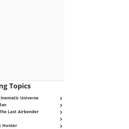
ng Topics
Cinematic Universe
Man
The Last Airbender
x Hunter