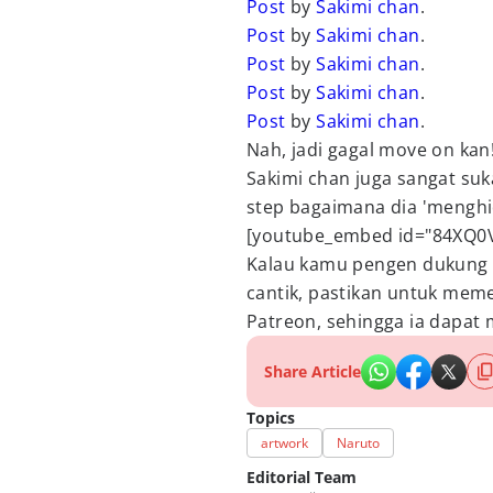
Post
by
Sakimi chan
.
Post
by
Sakimi chan
.
Post
by
Sakimi chan
.
Post
by
Sakimi chan
.
Post
by
Sakimi chan
.
Nah, jadi gagal move on kan
Sakimi chan juga sangat suk
step bagaimana dia 'menghi
[youtube_embed id="84XQ0V
Kalau kamu pengen dukung 
cantik, pastikan untuk meme
Patreon, sehingga ia dapat m
Share Article
Topics
artwork
Naruto
Editorial Team