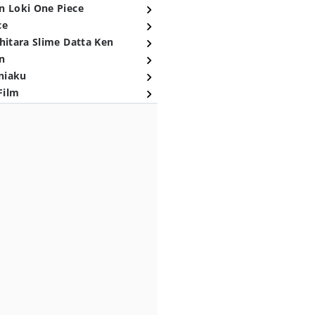
n Loki One Piece
ce
hitara Slime Datta Ken
n
niaku
Film