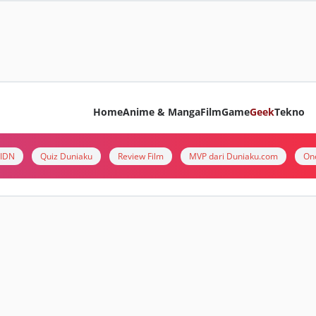
Home
Anime & Manga
Film
Game
Geek
Tekno
i IDN
Quiz Duniaku
Review Film
MVP dari Duniaku.com
On