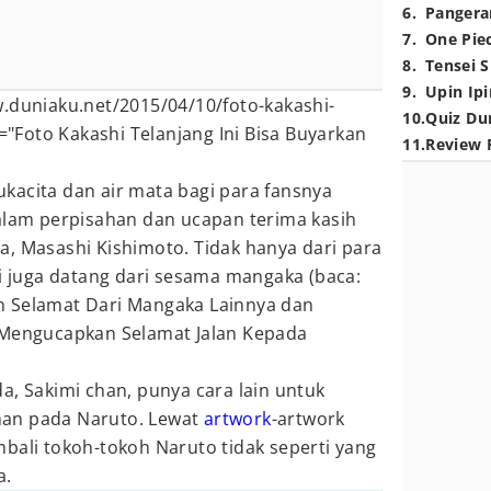
6
.
Pangera
7
.
One Pie
8
.
Tensei S
9
.
Upin Ipi
.duniaku.net/2015/04/10/foto-kakashi-
10
.
Quiz Du
e="Foto Kakashi Telanjang Ini Bisa Buyarkan
11
.
Review 
kacita dan air mata bagi para fansnya
Salam perpisahan dan ucapan terima kasih
a, Masashi Kishimoto. Tidak hanya dari para
ni juga datang dari sesama mangaka (baca:
n Selamat Dari Mangaka Lainnya dan
 Mengucapkan Selamat Jalan Kepada
a, Sakimi chan, punya cara lain untuk
an pada Naruto. Lewat
artwork
-artwork
bali tokoh-tokoh Naruto tidak seperti yang
a.