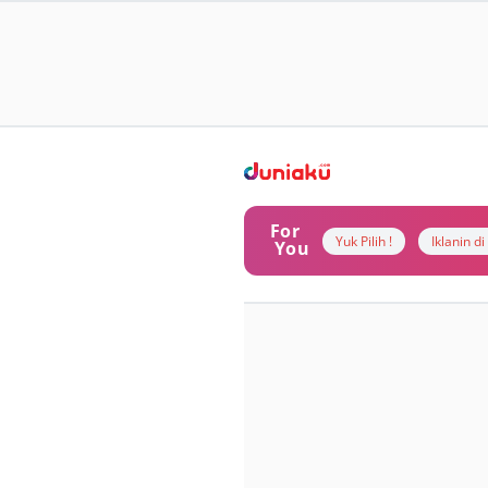
For
Yuk Pilih !
Iklanin d
You