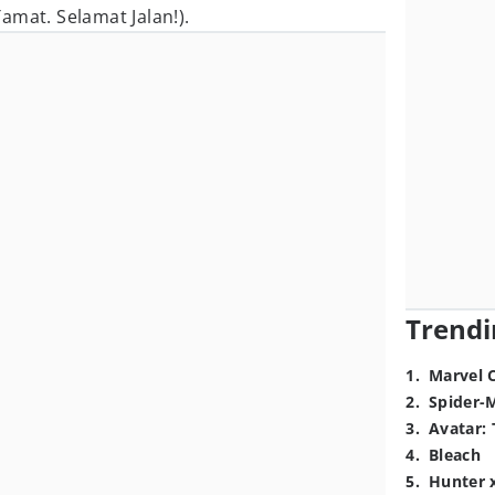
amat. Selamat Jalan!).
Trendi
1
.
Marvel 
2
.
Spider-
3
.
Avatar: 
4
.
Bleach
5
.
Hunter 