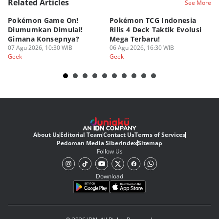
Related Articles
See More
Pokémon Game On!
Pokémon TCG Indonesia
Aw
Diumumkan Dimulai!
Rilis 4 Deck Taktik Evolusi
Bu
Gimana Konsepnya?
Mega Terbaru!
P
07 Agu 2026, 10:30 WIB
06 Agu 2026, 16:30 WIB
20
05
Geek
Geek
Ge
About Us
Editorial Team
Contact Us
Terms of Services
Pedoman Media Siber
Index
Sitemap
Follow Us
Download