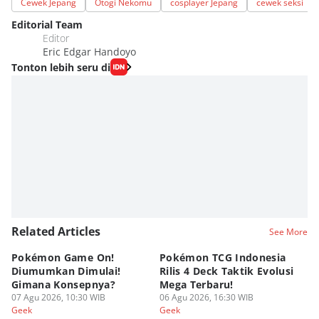
Cewek Jepang
Otogi Nekomu
cosplayer Jepang
cewek seksi
Editorial Team
Editor
Eric Edgar Handoyo
Tonton lebih seru di
Related Articles
See More
Pokémon Game On!
Pokémon TCG Indonesia
Aw
Diumumkan Dimulai!
Rilis 4 Deck Taktik Evolusi
Bu
Gimana Konsepnya?
Mega Terbaru!
P
07 Agu 2026, 10:30 WIB
06 Agu 2026, 16:30 WIB
20
05
Geek
Geek
Ge