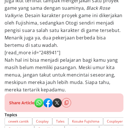
juga ikut terlihat tampak mengerjakan satu proyek
game yang sama dengan suaminya,
Black Rose
Valkyrie
. Desain karakter proyek game ini dikerjakan
oleh Fujishima, sedangkan Otogi sendiri menjadi
pengisi suara salah satu karakter di game tersebut.
Menarik juga ya, dua pekerjaan berbeda bisa
bertemu di satu wadah.
[read_more id="248941"]
Nah hal ini bisa menjadi pelajaran bagi kamu yang
masih belum memliki pasangan. Meski umur kita
menua, jangan takut untuk mencintai seseorang,
meskipun mereka jauh lebih muda. Siapa tahu,
mereka tertarik kepadamu.
Share Article
Topics
cewek cantik
Cosplay
Tales
Kosuke Fujishima
Cosplayer