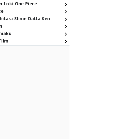
n Loki One Piece
ce
hitara Slime Datta Ken
n
niaku
Film