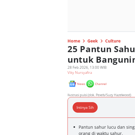
Home
Geek
Culture
25 Pantun Sahu
untuk Banguni
28 Feb 2026, 13:00 WIB
Viky Nursyafira
News
Channel
Ilustrasi puisi (dok. Pexels/Suzy Hazelwood)
Intinya Sih
Pantun sahur lucu dan sing
orang di waktu sahur.