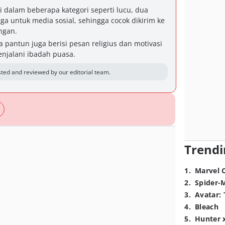
 dalam beberapa kategori seperti lucu, dua
ngga untuk media sosial, sehingga cocok dikirim ke
ngan.
 pantun juga berisi pesan religius dan motivasi
njalani ibadah puasa.
ted and reviewed by our editorial team.
Trendi
1
.
Marvel 
2
.
Spider-
3
.
Avatar: 
4
.
Bleach
5
.
Hunter 