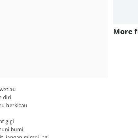
More 
kwetiau
 diri
mu berkicau
t gigi
huni bumi
t, jangan mimpi lagi