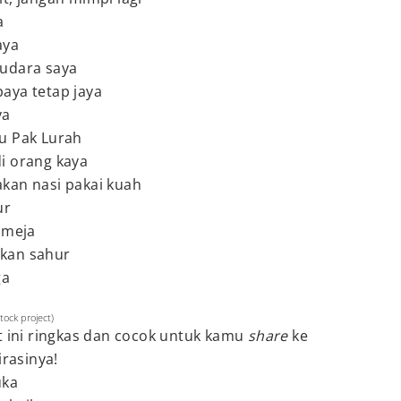
a
aya
udara saya
aya tetap jaya
ya
u Pak Lurah
i orang kaya
kan nasi pakai kuah
ur
 meja
kan sahur
ga
tock project)
t ini ringkas dan cocok untuk kamu
share
ke
irasinya!
uka