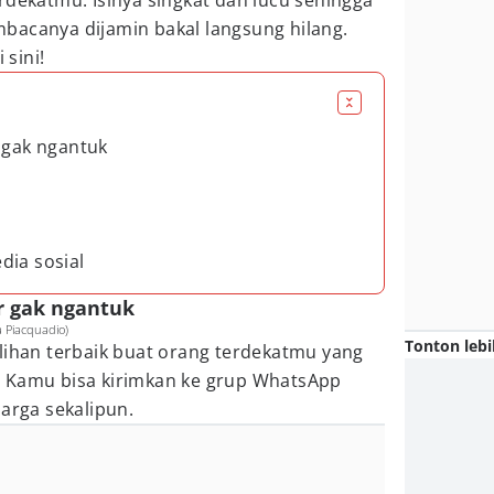
rdekatmu. Isinya singkat dan lucu sehingga
bacanya dijamin bakal langsung hilang.
 sini!
r gak ngantuk
dia sosial
ar gak ngantuk
 Piacquadio)
Tonton lebi
lihan terbaik buat orang terdekatmu yang
.
Kamu bisa kirimkan ke grup WhatsApp
uarga sekalipun.