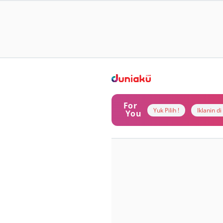
For
Yuk Pilih !
Iklanin d
You