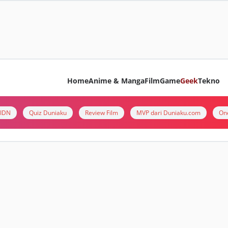
Home
Anime & Manga
Film
Game
Geek
Tekno
i IDN
Quiz Duniaku
Review Film
MVP dari Duniaku.com
On