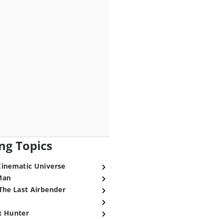
ng Topics
Cinematic Universe
Man
The Last Airbender
x Hunter