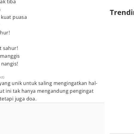
ak tiba
a
Trendi
 kuat puasa
r
hur!
t sahur!
 manggis
 nangis!
ect)
yang unik untuk saling mengingatkan hal-
kut ini tak hanya mengandung pengingat
tetapi juga doa.