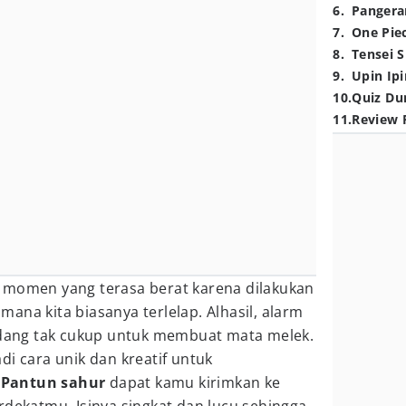
6
.
Pangera
7
.
One Pie
8
.
Tensei S
9
.
Upin Ipi
10
.
Quiz Du
11
.
Review 
 momen yang terasa berat karena dilakukan
ana kita biasanya terlelap. Alhasil, alarm
kadang tak cukup untuk membuat mata melek.
di cara unik dan kreatif untuk
.
Pantun sahur
dapat kamu kirimkan ke