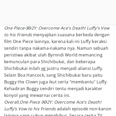
One Piece
3D
2Y: Overcome Ace’s Death! Luffy’s Vow
to his Friends
menyajikan suasana berbeda dengan
film One Piece lainnya, karena kali ini Luffy beraksi
sendiri tanpa nakama-nakama nya. Namun sebuah
peristiwa akibat ulah Byrnndi World memancing
kemunculan para Shichibukai, dan beberapa
Shichibukai inilah yg justru menjadi aliansi Luffy.
Selain Boa Hancock, sang Shichibukai baru yaitu
Buggy the Clown juga ikut serta "membantu" Luffy.
Kehadiran Buggy sendiri tentu menjadi karakter
konyol yang mewarnai cerita ini.
Overall
,
One Piece
3D
2Y: Overcome Ace’s Death!
Luffy’s Vow to his Friends
adalah episode non-kanon
lainnya yang cukup menghibur. Secara cerita TV