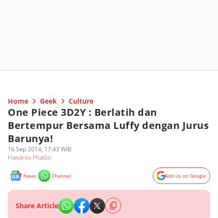
Home
Geek
Culture
One Piece 3D2Y : Berlatih dan
Bertempur Bersama Luffy dengan Jurus
Barunya!
16 Sep 2014, 17:43 WIB
Handrito PhatSo
News
Channel
Add Us on Google
Share Article