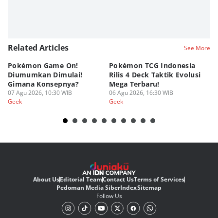
Related Articles
See More
Pokémon Game On!
Pokémon TCG Indonesia
Aw
Diumumkan Dimulai!
Rilis 4 Deck Taktik Evolusi
Bu
Gimana Konsepnya?
Mega Terbaru!
P
07 Agu 2026, 10:30 WIB
06 Agu 2026, 16:30 WIB
20
05
Geek
Geek
Ge
About Us
Editorial Team
Contact Us
Terms of Services
Pedoman Media Siber
Index
Sitemap
Follow Us