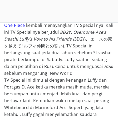
One Piece
kembali menayangkan TV Special nya. Kali
ini TV Special nya berjudul
3D
2Y: Overcome Ace’s
Death! Luffy’s Vow to his Friends (
3D2Y〟 エースの死
を越えて! ルフィ仲間との誓い)
. TV Special ini
berlangsung saat jeda dua tahun sebelum Strawhat
pirate berkumpul di Sabody. Luffy saat ini sedang
dalam pelatihan di Rusukaina untuk menguasai
Haki
sebelum mengarungi New World.
TV Special ini dimulai dengan kenangan Luffy dan
Portgas D. Ace ketika mereka masih muda, mereka
bersumpah untuk menjadi lebih kuat dan pergi
berlayar laut. Kemudian waktu melaju saat perang
Whitebeard di Marineford Arc. Seperti yang kita
ketahui, Luffy gagal menyelamatkan saudara