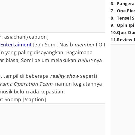
6
.
Pangera
7
.
One Pie
8
.
Tensei S
9
.
Upin Ipi
10
.
Quiz Du
 asiachan[/caption]
11
.
Review 
 Entertaiment
Jeon Somi. Nasib
member
I.O.I
in yang paling disayangkan. Bagaimana
uar biasa, Somi belum melakukan
debut
-nya
 tampil di beberapa
reality show
seperti
Drama Operation Team
, namun kegiatannya
usik belum ada kepastian.
: Soompi[/caption]