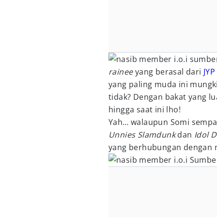
sumber:
rainee
yang berasal dari
JYP
yang paling muda ini mungk
tidak? Dengan bakat yang l
hingga saat ini lho!
Yah… walaupun Somi sempat
Unnies Slamdunk
dan
Idol 
yang berhubungan dengan m
Sumber