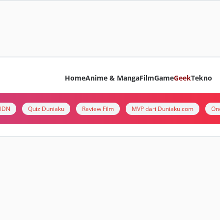
Home
Anime & Manga
Film
Game
Geek
Tekno
i IDN
Quiz Duniaku
Review Film
MVP dari Duniaku.com
On