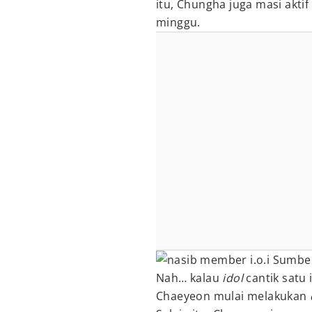
itu, Chungha juga masi aktif
minggu.
Sumber:
Nah… kalau
idol
cantik satu 
Chaeyeon mulai melakukan