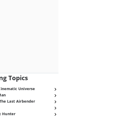
ng Topics
Cinematic Universe
Man
The Last Airbender
x Hunter