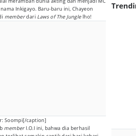
mulai merambah dunia akting dan menjadi MC
Trendi
nama Inkigayo. Baru-baru ini, Chayeon
di
member
dari
Laws of The Jungle
lho!
: Soompi[/caption]
ib
member
I.O.I ini, bahwa dia berhasil