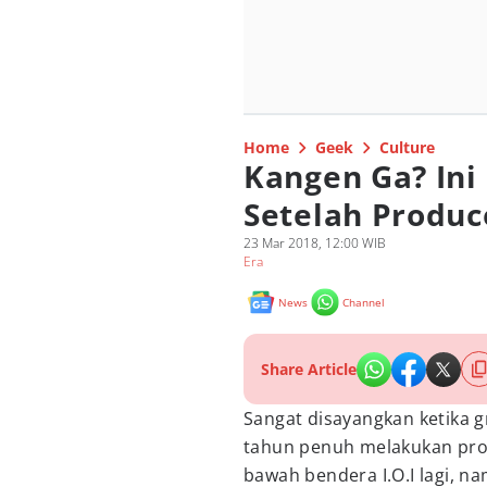
Home
Geek
Culture
Kangen Ga? Ini
Setelah Produc
23 Mar 2018, 12:00 WIB
Era
News
Channel
Share Article
Sangat disayangkan ketika 
tahun penuh melakukan prom
bawah bendera I.O.I lagi, 