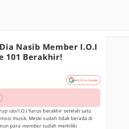
 Dia Nasib Member I.O.I
e 101 Berakhir!
Add Us on Google
grup
idol
I.O.I harus berakhir setelah satu
osi musik. Meski sudah tidak berada di
namun para
member
sudah memiliki