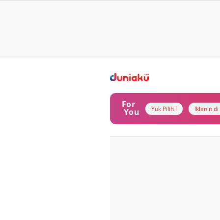
For
Yuk Pilih !
Iklanin d
You