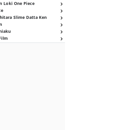
n Loki One Piece
ce
hitara Slime Datta Ken
n
niaku
Film