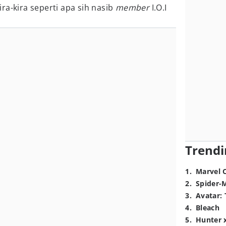
ra-kira seperti apa sih nasib
member
I.O.I
Trendi
1
.
Marvel 
2
.
Spider-
3
.
Avatar: 
4
.
Bleach
5
.
Hunter 