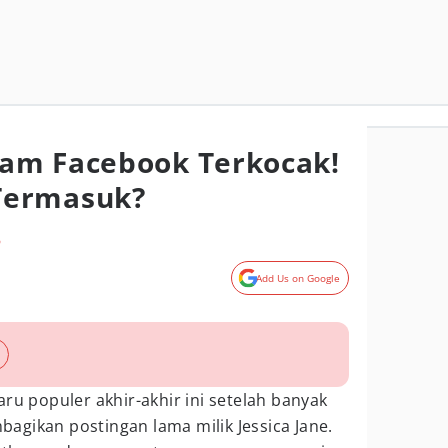
am Facebook Terkocak!
Termasuk?
o
Add Us on Google
ru populer akhir-akhir ini setelah banyak
agikan postingan lama milik Jessica Jane.