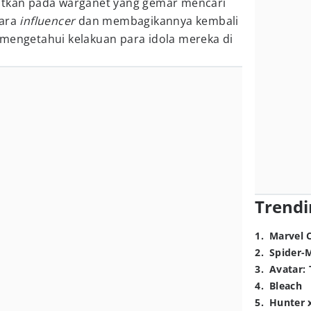
atkan pada warganet yang gemar mencari
para
influencer
dan membagikannya kembali
 mengetahui kelakuan para idola mereka di
Trendi
1
.
Marvel 
2
.
Spider-
3
.
Avatar: 
4
.
Bleach
5
.
Hunter 