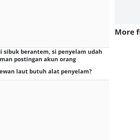
More 
oi sibuk berantem, si penyelam udah
aman postingan akun orang
hewan laut butuh alat penyelam?