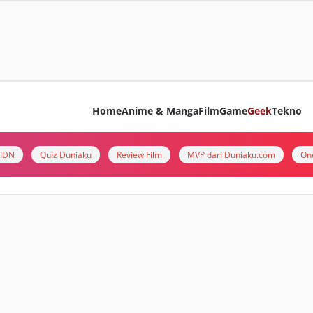
Home
Anime & Manga
Film
Game
Geek
Tekno
i IDN
Quiz Duniaku
Review Film
MVP dari Duniaku.com
On