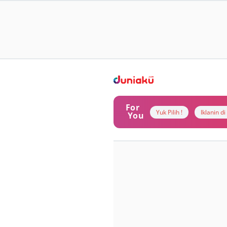
For
Yuk Pilih !
Iklanin d
You