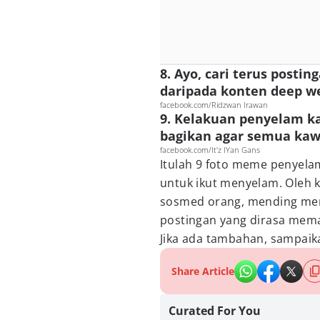
8. Ayo, cari terus post
daripada konten deep w
facebook.com/Ridzwan Irawan
9. Kelakuan penyelam k
bagikan agar semua kawa
facebook.com/It'z IYan Gans
Itulah 9 foto meme penyelam
untuk ikut menyelam. Oleh 
sosmed orang, mending meny
postingan yang dirasa memal
Jika ada tambahan, sampaik
Share Article
Curated For You