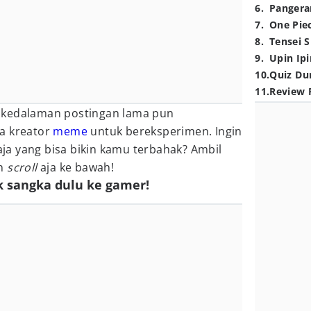
6
.
Pangera
7
.
One Pie
8
.
Tensei S
9
.
Upin Ipi
10
.
Quiz Du
11
.
Review 
 kedalaman postingan lama pun
a kreator
meme
untuk bereksperimen. Ingin
a yang bisa bikin kamu terbahak? Ambil
an
scroll
aja ke bawah!
k sangka dulu ke gamer!