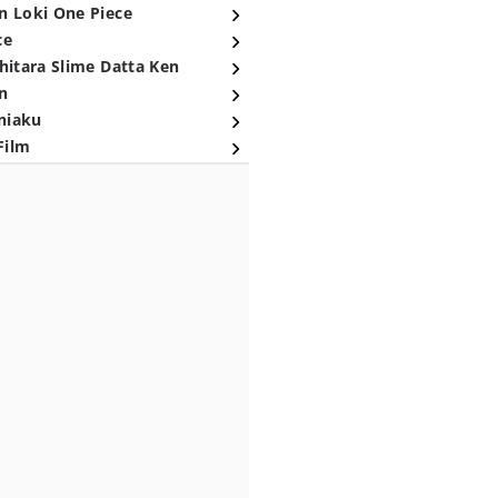
n Loki One Piece
ce
hitara Slime Datta Ken
n
niaku
Film