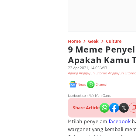
Home
Geek
Culture
9 Meme Penyel
Apakah Kamu 
22 Apr 2021, 14:05 WIB
Agung Anggayuh Utomo Anggayuh Utom
News
Channel
facebook.com/It'z IYan Gans
Share Article
Istilah penyelam
facebook
ba
warganet yang kembali memb