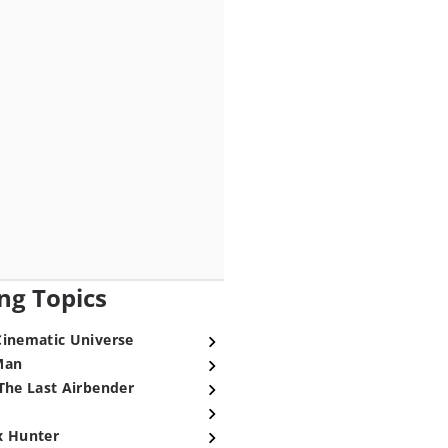
ng Topics
Cinematic Universe
Man
The Last Airbender
x Hunter