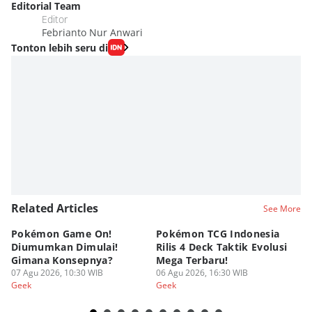
Editorial Team
Editor
Febrianto Nur Anwari
Tonton lebih seru di
Related Articles
See More
Pokémon Game On!
Pokémon TCG Indonesia
Aw
Diumumkan Dimulai!
Rilis 4 Deck Taktik Evolusi
Bu
Gimana Konsepnya?
Mega Terbaru!
P
07 Agu 2026, 10:30 WIB
06 Agu 2026, 16:30 WIB
20
05
Geek
Geek
Ge