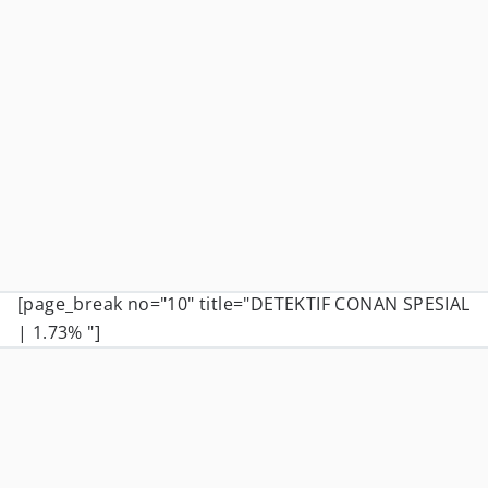
[page_break no="10" title="DETEKTIF CONAN SPESIAL
| 1.73% "]