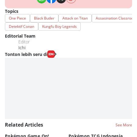
Topics
One Piece
Black Butler
Attack on Titan
Assasination Classroom
Detektif Conan
Kungfu Boy Legends
Editorial Team
Editor
Ichi
Tonton lebih seru di
Related Articles
See More
Pokémon Game On!
Pokémon TCG Indonesia
Aw