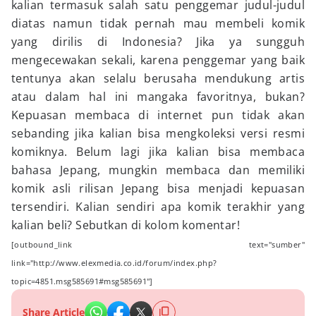
kalian termasuk salah satu penggemar judul-judul
diatas namun tidak pernah mau membeli komik
yang dirilis di Indonesia? Jika ya sungguh
mengecewakan sekali, karena penggemar yang baik
tentunya akan selalu berusaha mendukung artis
atau dalam hal ini mangaka favoritnya, bukan?
Kepuasan membaca di internet pun tidak akan
sebanding jika kalian bisa mengkoleksi versi resmi
komiknya. Belum lagi jika kalian bisa membaca
bahasa Jepang, mungkin membaca dan memiliki
komik asli rilisan Jepang bisa menjadi kepuasan
tersendiri. Kalian sendiri apa komik terakhir yang
kalian beli? Sebutkan di kolom komentar!
[outbound_link text="sumber"
link="http://www.elexmedia.co.id/forum/index.php?
topic=4851.msg585691#msg585691"]
Share Article