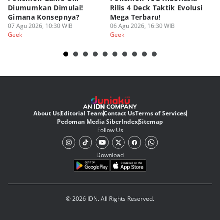
Diumumkan Dimulai!
Rilis 4 Deck Taktik Evolusi
Bu
Gimana Konsepnya?
Mega Terbaru!
P
07 Agu 2026, 10:30 WIB
06 Agu 2026, 16:30 WIB
20
05
Geek
Geek
Ge
About Us
Editorial Team
Contact Us
Terms of Services
Pedoman Media Siber
Index
Sitemap
Follow Us
Download
© 2026 IDN. All Rights Reserved.