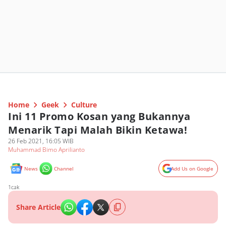
Home
Geek
Culture
Ini 11 Promo Kosan yang Bukannya
Menarik Tapi Malah Bikin Ketawa!
26 Feb 2021, 16:05 WIB
Muhammad Bimo Aprilianto
News
Channel
Add Us on Google
1cak
Share Article