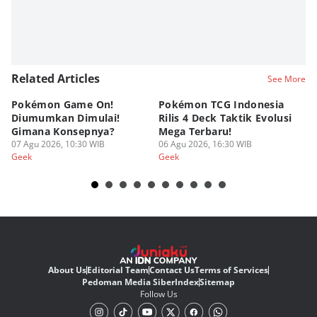
Related Articles
See More
Pokémon Game On!
Pokémon TCG Indonesia
Aw
Diumumkan Dimulai!
Rilis 4 Deck Taktik Evolusi
Bu
Gimana Konsepnya?
Mega Terbaru!
P
07 Agu 2026, 10:30 WIB
06 Agu 2026, 16:30 WIB
20
05
Geek
Geek
Ge
About Us
Editorial Team
Contact Us
Terms of Services
Pedoman Media Siber
Index
Sitemap
Follow Us