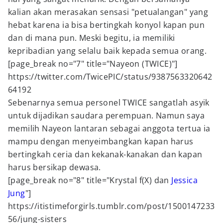
kalian akan merasakan sensasi "petualangan" yang
hebat karena ia bisa bertingkah konyol kapan pun
dan di mana pun. Meski begitu, ia memiliki
kepribadian yang selalu baik kepada semua orang.
[page_break no="7" title="Nayeon (TWICE)"]
https://twitter.com/TwicePIC/status/9387563320642
64192
Sebenarnya semua personel TWICE sangatlah asyik
untuk dijadikan saudara perempuan. Namun saya
memilih Nayeon lantaran sebagai anggota tertua ia
mampu dengan menyeimbangkan kapan harus
bertingkah ceria dan kekanak-kanakan dan kapan
harus bersikap dewasa.
[page_break no="8" title="Krystal f(X) dan
Jessica
Jung
"]
https://itistimeforgirls.tumblr.com/post/1500147233
56/jung-sisters