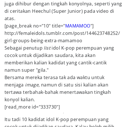
juga dihibur dengan tingkah konyolnya, seperti yang
di ceritakan Heechul (Super Junior) pada video di
atas.
[page_break no="10" title="
MAMAMOO
"]
http://femaleidols.tumblr.com/post/144623748252/
girl-groups-being-extra-mamamoo
Sebagai penutup
list
idol K-pop perempuan yang
cocok untuk dijadikan saudara, kita akan
memberikan kalian kadidat yang cantik-cantik
namun super "gila."
Bersama mereka terasa tak ada waktu untuk
menjaga
image,
namun di satu sisi kalian akan
tertawa terbahak-bahak menertawakan tingkah
konyol kalian.
[read_more id="333730"]
Itu tadi 10 kadidat idol K-pop perempuan yang
cocok untuk dijadikan saudara. Kalau boleh milih,