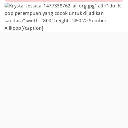
Krystal-Jessica_1477338762_af_org.jpg" alt="idol K-
pop perempuan yang cocok untuk dijadikan
saudara" width="800" height="450"/> Sumber
Allkpop[/caption]