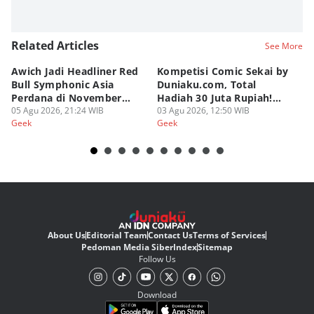
Related Articles
See More
Awich Jadi Headliner Red
Kompetisi Comic Sekai by
T
Bull Symphonic Asia
Duniaku.com, Total
Re
Perdana di November
Hadiah 30 Juta Rupiah!
B
2026!
05 Agu 2026, 21:24 WIB
Syarat dan Ketentuan
03 Agu 2026, 12:50 WIB
02
Geek
Geek
Ge
About Us
Editorial Team
Contact Us
Terms of Services
Pedoman Media Siber
Index
Sitemap
Follow Us
Download