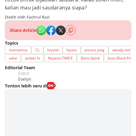
kalian mau jadi saudaranya siapa?
Diedit oleh Fachrul Razi
Share Article
Topics
mamamoo
CL
krystal
hyuna
jessica jung
wendy red vel
ailee
amber fx
Nayeon TWICE
Bomi Apink
Jisoo Black Pink
Editorial Team
Editor
Evelyn
Tonton lebih seru di