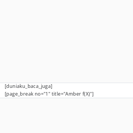
[duniaku_baca_juga]
[page_break no="1" title="Amber f(X)"]