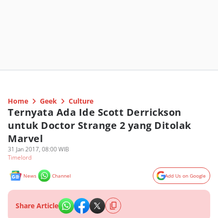
Home
Geek
Culture
Ternyata Ada Ide Scott Derrickson
untuk Doctor Strange 2 yang Ditolak
Marvel
31 Jan 2017, 08:00 WIB
Timelord
News
Channel
Add Us on Google
Share Article