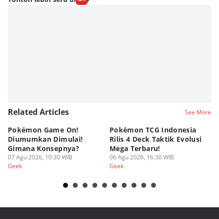
Related Articles
See More
Pokémon Game On!
Pokémon TCG Indonesia
Aw
Diumumkan Dimulai!
Rilis 4 Deck Taktik Evolusi
Bu
Gimana Konsepnya?
Mega Terbaru!
P
07 Agu 2026, 10:30 WIB
06 Agu 2026, 16:30 WIB
20
05
Geek
Geek
Ge