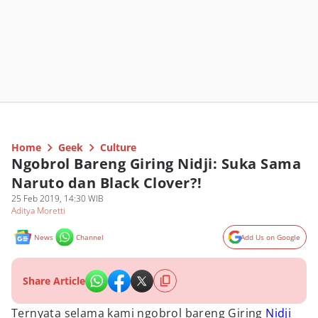
Home
Geek
Culture
Ngobrol Bareng Giring Nidji: Suka Sama
Naruto dan Black Clover?!
25 Feb 2019, 14:30 WIB
Aditya Moretti
News
Channel
Add Us on Google
Share Article
Ternyata selama kami ngobrol bareng Giring
Nidji