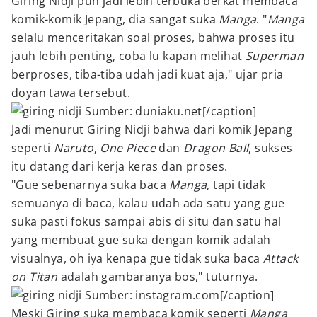
Giring Nidji pun jadi lebih terbuka berkat membaca
komik-komik Jepang, dia sangat suka
Manga
. "
Manga
selalu menceritakan soal proses, bahwa proses itu
jauh lebih penting, coba lu kapan melihat
Superman
berproses, tiba-tiba udah jadi kuat aja," ujar pria
doyan tawa tersebut.
Sumber: duniaku.net[/caption]
Jadi menurut Giring Nidji bahwa dari komik Jepang
seperti
Naruto
,
One Piece
dan
Dragon Ball
, sukses
itu datang dari kerja keras dan proses.
"Gue sebenarnya suka baca
Manga
, tapi tidak
semuanya di baca, kalau udah ada satu yang gue
suka pasti fokus sampai abis di situ dan satu hal
yang membuat gue suka dengan komik adalah
visualnya, oh iya kenapa gue tidak suka baca
Attack
on Titan
adalah gambaranya bos," tuturnya.
Sumber: instagram.com[/caption]
Meski Giring suka membaca komik seperti
Manga