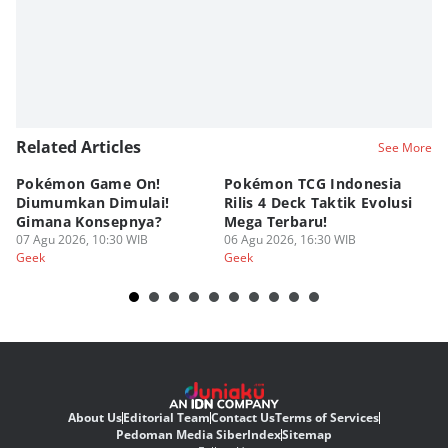
Related Articles
See More
Pokémon Game On!
Pokémon TCG Indonesia
Aw
Diumumkan Dimulai!
Rilis 4 Deck Taktik Evolusi
Bu
Gimana Konsepnya?
Mega Terbaru!
P
07 Agu 2026, 10:30 WIB
06 Agu 2026, 16:30 WIB
20
05
Geek
Geek
Ge
About Us
Editorial Team
Contact Us
Terms of Services
Pedoman Media Siber
Index
Sitemap