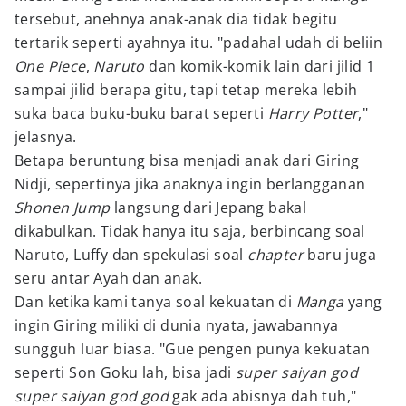
tersebut, anehnya anak-anak dia tidak begitu
tertarik seperti ayahnya itu. "padahal udah di beliin
One Piece
,
Naruto
dan komik-komik lain dari jilid 1
sampai jilid berapa gitu, tapi tetap mereka lebih
suka baca buku-buku barat seperti
Harry Potter
,"
jelasnya.
Betapa beruntung bisa menjadi anak dari Giring
Nidji, sepertinya jika anaknya ingin berlangganan
Shonen Jump
langsung dari Jepang bakal
dikabulkan. Tidak hanya itu saja, berbincang soal
Naruto, Luffy dan spekulasi soal
chapter
baru juga
seru antar Ayah dan anak.
Dan ketika kami tanya soal kekuatan di
Manga
yang
ingin Giring miliki di dunia nyata, jawabannya
sungguh luar biasa. "Gue pengen punya kekuatan
seperti Son Goku lah, bisa jadi
super saiyan god
super saiyan god god
gak ada abisnya dah tuh,"