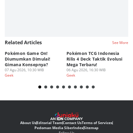
Related Articles
See More
Pokémon Game On!
Pokémon TCG Indonesia
Aw
Diumumkan Dimulai!
Rilis 4 Deck Taktik Evolusi
Bu
Gimana Konsepnya?
Mega Terbaru!
P
07 Agu 2026, 10:30 WIB
06 Agu 2026, 16:30 WIB
20
05
Geek
Geek
Ge
About Us
Editorial Team
Contact Us
Terms of Services
Pedoman Media Siber
Index
Sitemap
Follow Us