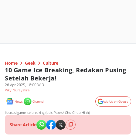
Home
Geek
Culture
10 Game Ice Breaking, Redakan Pusing
Setelah Bekerja!
26 Apr 2025, 18:00 WIB
Viky Nursyafira
News
Channel
Add Us on Google
Ilustrasi game ice breaking (dok. Pexels/ Chu Chup Hinh)
Share Article