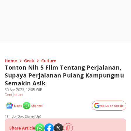
Home
Geek
Culture
Tonton Nih 5 Film Tentang Perjalanan,
Supaya Perjalanan Pulang Kampungmu
Semakin Asik
30 Apr 2022, 12:05 WIB
Doni Jaelani
News
Channel
Add Us on Google
Film Up (Dok. Disney/Up)
Share Article