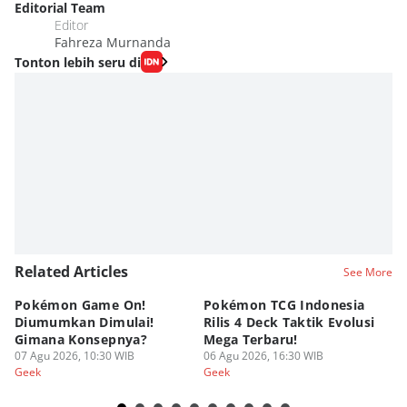
Editorial Team
Editor
Fahreza Murnanda
Tonton lebih seru di
Related Articles
See More
Pokémon Game On!
Pokémon TCG Indonesia
Aw
Diumumkan Dimulai!
Rilis 4 Deck Taktik Evolusi
Bu
Gimana Konsepnya?
Mega Terbaru!
P
07 Agu 2026, 10:30 WIB
06 Agu 2026, 16:30 WIB
20
05
Geek
Geek
Ge