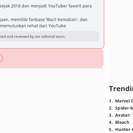
sejak 2018 dan menjadi YouTuber favorit para
an, memiliki fanbase 'Bocil Kematian', dan
 memutuskan rehat dari YouTube.
ted and reviewed by our editorial team.
Trendi
1
.
Marvel 
2
.
Spider-
3
.
Avatar: 
4
.
Bleach
5
.
Hunter 