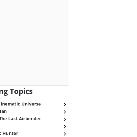
ng Topics
Cinematic Universe
Man
The Last Airbender
x Hunter