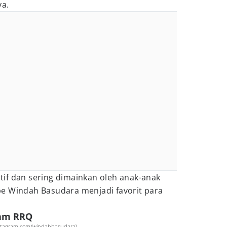
a.
atif dan sering dimainkan oleh anak-anak
 Windah Basudara menjadi favorit para
eam RRQ
stagram.com/windahbasudara)