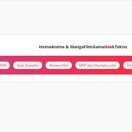
Home
Anime & Manga
Film
Game
Geek
Tekno
i IDN
Quiz Duniaku
Review Film
MVP dari Duniaku.com
On