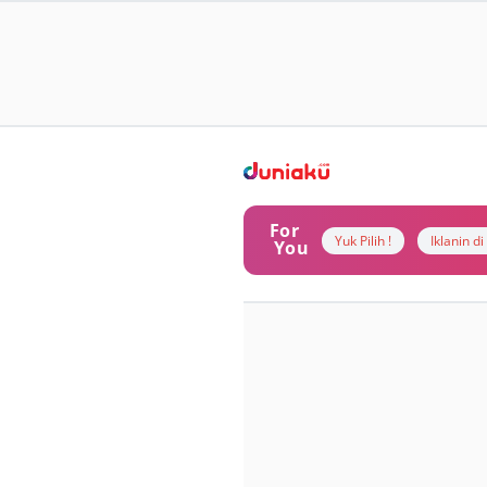
For
Yuk Pilih !
Iklanin d
You