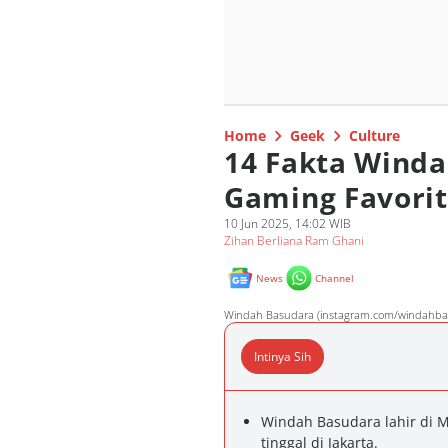
Home
Geek
Culture
14 Fakta Winda
Gaming Favorit
10 Jun 2025, 14:02 WIB
Zihan Berliana Ram Ghani
News
Channel
Windah Basudara (instagram.com/windahba
Intinya Sih
Windah Basudara lahir di 
tinggal di Jakarta.