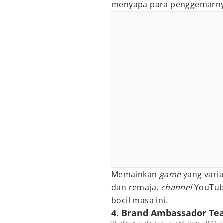
menyapa para penggemarny
Memainkan
game
yang vari
dan remaja,
channel
YouTube
bocil masa ini.
4. Brand Ambassador T
Windah Basudara sebagai BA Team RRQ (in