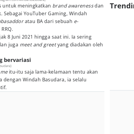
Trendi
s untuk meningkatkan
brand awareness
dan
k. Sebagai YouTuber Gaming, Windah
mbasaddor
atau BA dari sebuah
e-
 RRQ.
k 8 Juni 2021 hingga saat ini. Ia sering
dan juga
meet and greet
yang diadakan oleh
 bervariasi
sudara)
ame
itu-itu saja lama-kelamaan tentu akan
dengan Windah Basudara, ia selalu
tif.