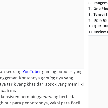
6
.
Pangera
7
.
One Pie
8
.
Tensei S
9
.
Upin Ipi
10
.
Quiz Du
11
.
Review 
an seorang
YouTuber
gaming populer yang
penggemar. Kontennya
gaming
-nya yang
ya tarik yang khas dari sosok yang memiliki
dah ini.
t konsisten bermain
game
yang berbeda-
hibur para penontonnya, yakni para Bocil