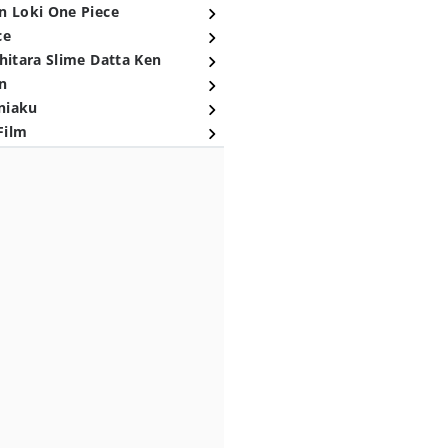
n Loki One Piece
ce
hitara Slime Datta Ken
n
niaku
Film