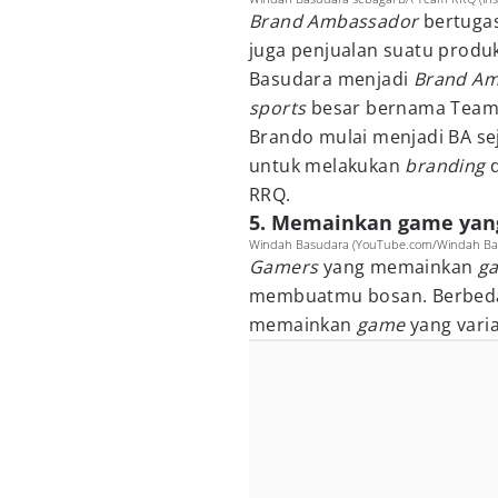
Brand Ambassador
bertuga
juga penjualan suatu produ
Basudara menjadi
Brand A
sports
besar bernama Team
Brando mulai menjadi BA seja
untuk melakukan
branding
RRQ.
5. Memainkan game yang
Windah Basudara (YouTube.com/Windah Ba
Gamers
yang memainkan
g
membuatmu bosan. Berbeda 
memainkan
game
yang varia