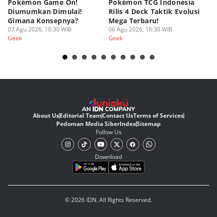
Pokémon Game On!
Pokémon TCG Indonesia
Aw
Diumumkan Dimulai!
Rilis 4 Deck Taktik Evolusi
Bu
Gimana Konsepnya?
Mega Terbaru!
P
07 Agu 2026, 10:30 WIB
06 Agu 2026, 16:30 WIB
20
05
Geek
Geek
Ge
About Us
Editorial Team
Contact Us
Terms of Services
Pedoman Media Siber
Index
Sitemap
Follow Us
Download
© 2026 IDN. All Rights Reserved.