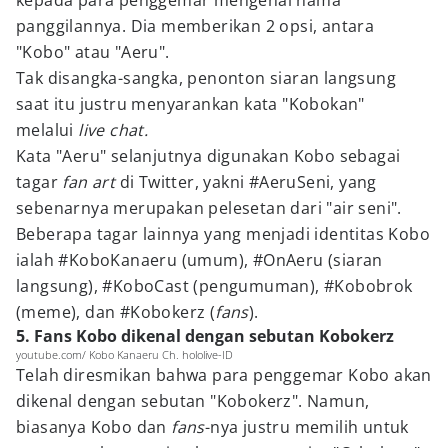
kepada para penggemar mengenai nama
panggilannya. Dia memberikan 2 opsi, antara
"Kobo" atau "Aeru".
Tak disangka-sangka, penonton siaran langsung
saat itu justru menyarankan kata "Kobokan"
melalui
live chat.
Kata "Aeru" selanjutnya digunakan Kobo sebagai
tagar
fan art
di Twitter, yakni #AeruSeni, yang
sebenarnya merupakan pelesetan dari "air seni".
Beberapa tagar lainnya yang menjadi identitas Kobo
ialah #KoboKanaeru (umum), #OnAeru (siaran
langsung), #KoboCast (pengumuman), #Kobobrok
(meme), dan #Kobokerz (
fans
).
5. Fans Kobo dikenal dengan sebutan Kobokerz
youtube.com/ Kobo Kanaeru Ch. hololive-ID
Telah diresmikan bahwa para penggemar Kobo akan
dikenal dengan sebutan "Kobokerz". Namun,
biasanya Kobo dan
fans
-nya justru memilih untuk