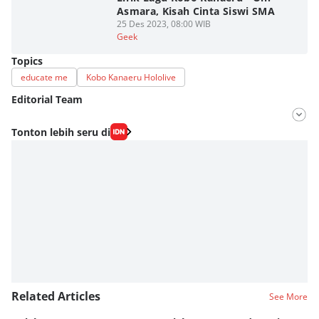
Asmara, Kisah Cinta Siswi SMA
25 Des 2023, 08:00 WIB
Geek
Topics
educate me
Kobo Kanaeru Hololive
Editorial Team
Editor
Tonton lebih seru di
Nadia Agatha Pramesthi
Editor
Viky Nursyafira
Related Articles
See More