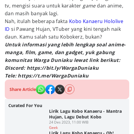
tv, mengisi suara untuk karakter
game
dan anime,
dan masih banyak lagi.
Nah, itulah beberapa fakta
Kobo Kanaeru Hololive
ID
si Pawang Hujan, VTuber yang kini tengah naik
daun. Kamu salah satu Kobokerz, bukan?
Untuk informasi yang lebih lengkap soal anime-
manga, film, game, dan gadget, yuk gabung
komunitas Warga Duniaku lewat link berikut:
Discord: https://bit.ly/WargaDuniaku
Tele: https://t.me/WargaDuniaku
Share Article
Curated For You
Lirik Lagu Kobo Kanaeru - Mantra
Hujan, Lagu Debut Kobo
24 Des 2023, 11:00 WIB
Geek
Lirik Lagu Kobo Kanaeru - Oh!