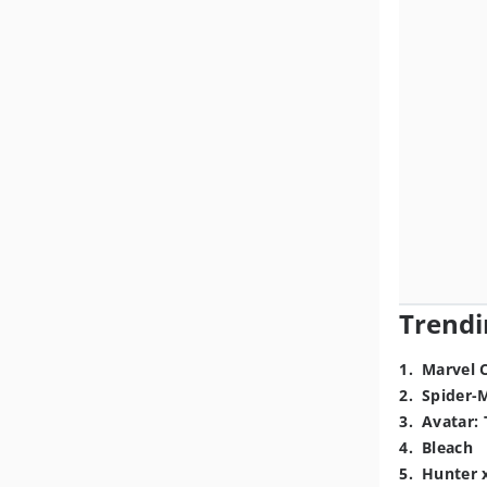
Trendi
1
.
Marvel 
2
.
Spider-
3
.
Avatar: 
4
.
Bleach
5
.
Hunter 