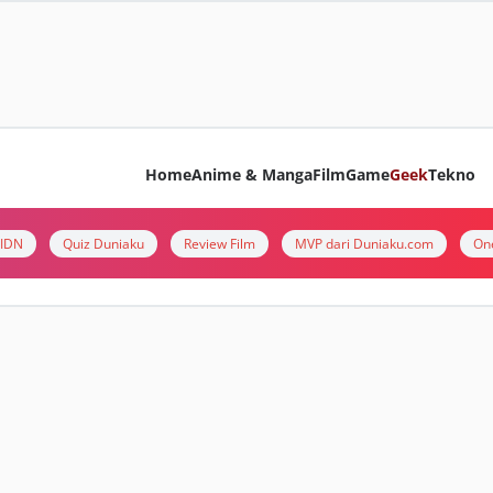
Home
Anime & Manga
Film
Game
Geek
Tekno
i IDN
Quiz Duniaku
Review Film
MVP dari Duniaku.com
On