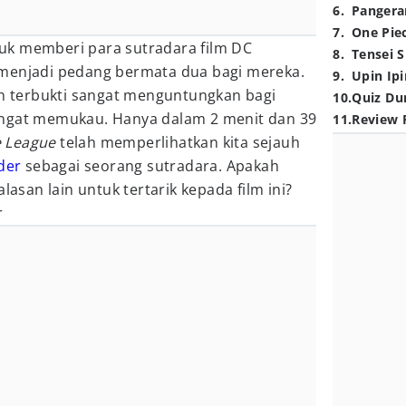
6
.
Pangera
7
.
One Pie
uk memberi para sutradara film DC
8
.
Tensei S
menjadi pedang bermata dua bagi mereka.
9
.
Upin Ipi
ah terbukti sangat menguntungkan bagi
10
.
Quiz Du
angat memukau. Hanya dalam 2 menit dan 39
11
.
Review 
e League
telah memperlihatkan kita sejauh
der
sebagai seorang sutradara. Apakah
an lain untuk tertarik kepada film ini?
r