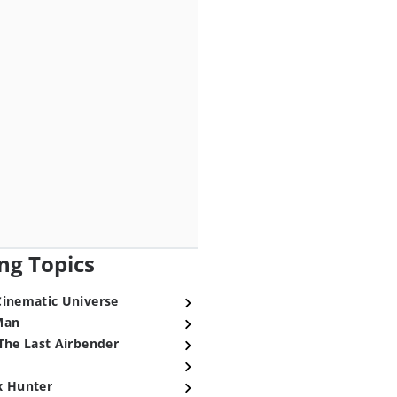
ng Topics
Cinematic Universe
Man
The Last Airbender
x Hunter