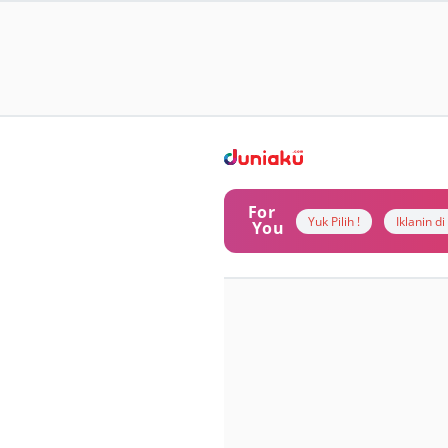
For
Yuk Pilih !
Iklanin d
You