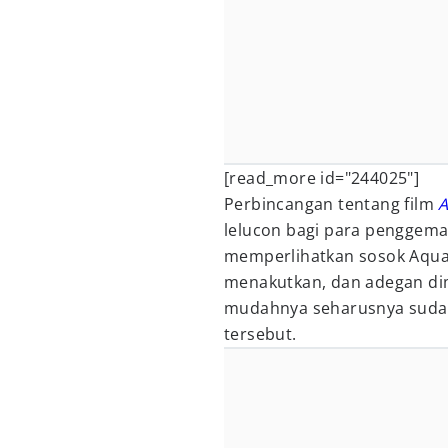
[read_more id="244025"]
Perbincangan tentang film
lelucon bagi para penggem
memperlihatkan sosok Aquam
menakutkan, dan adegan d
mudahnya seharusnya sudah
tersebut.