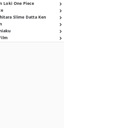
n Loki One Piece
ce
hitara Slime Datta Ken
n
niaku
Film