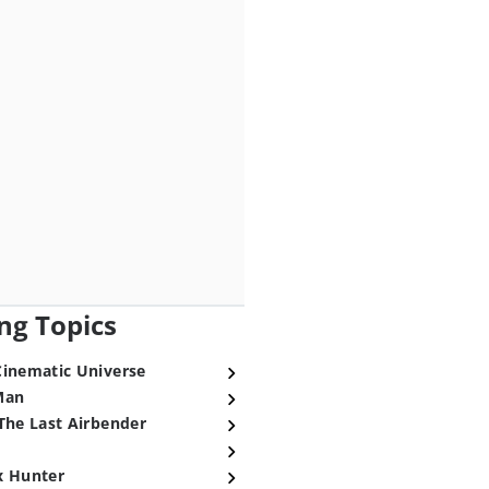
ng Topics
Cinematic Universe
Man
The Last Airbender
x Hunter