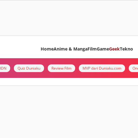
Home
Anime & Manga
Film
Game
Geek
Tekno
i IDN
Quiz Duniaku
Review Film
MVP dari Duniaku.com
On