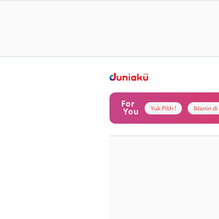
For
Yuk Pilih !
Iklanin d
You