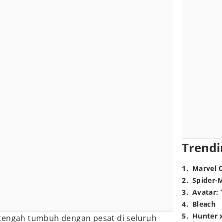
Trendi
1
.
Marvel 
2
.
Spider-
3
.
Avatar: 
4
.
Bleach
5
.
Hunter 
tengah tumbuh dengan pesat di seluruh