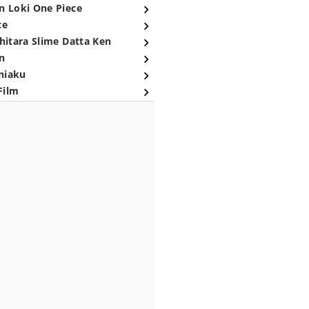
n Loki One Piece
ce
hitara Slime Datta Ken
n
niaku
Film