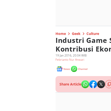
Home
Geek
Culture
Industri Game 
Kontribusi Eko
19 Jan 2016, 20:04 WIB
Febrianto Nur Anwari
News
Channel
Share Article