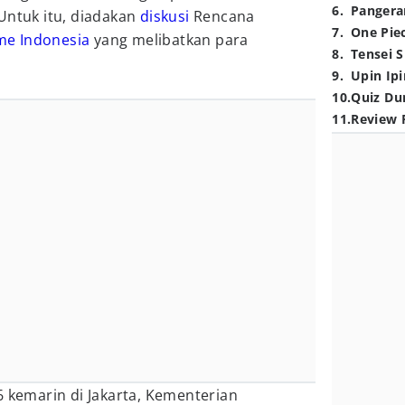
6
.
Pangera
Untuk itu, diadakan
diskusi
Rencana
7
.
One Pie
me Indonesia
yang melibatkan para
8
.
Tensei S
9
.
Upin Ipi
10
.
Quiz Du
11
.
Review 
6 kemarin di Jakarta, Kementerian