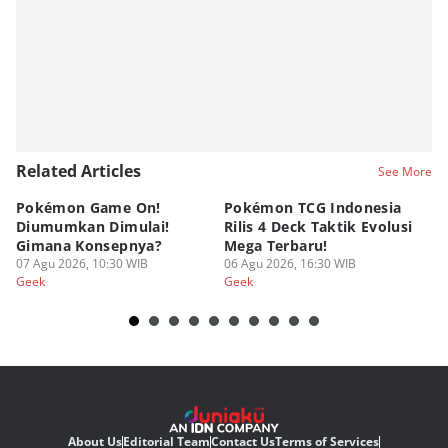
Related Articles
See More
Pokémon Game On!
Pokémon TCG Indonesia
Aw
Diumumkan Dimulai!
Rilis 4 Deck Taktik Evolusi
Bu
Gimana Konsepnya?
Mega Terbaru!
P
07 Agu 2026, 10:30 WIB
06 Agu 2026, 16:30 WIB
20
05
Geek
Geek
Ge
About Us
Editorial Team
Contact Us
Terms of Services