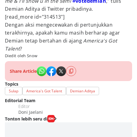
me & I'll show u in the semi
#
votedemian
," tulis
Demian Aditya di Twitter pribadinya.
[read_more id="314513"]
Dengan aksi mengecewakan di pertunjukkan
terakhirnya, apakah kamu masih berharap agar
Demian tetap bertahan di ajang
America's Got
Talent
?
Diedit oleh Snow
Share Article
Topics
Sulap
America's Got Talent
Demian Aditya
Editorial Team
Editor
Doni Jaelani
Tonton lebih seru di