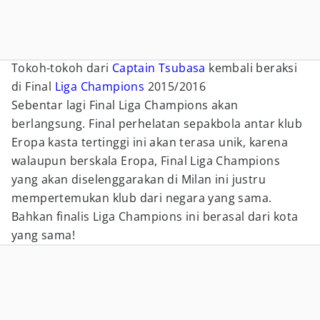
Tokoh-tokoh dari
Captain Tsubasa
kembali beraksi
di Final
Liga Champions
2015/2016
Sebentar lagi Final Liga Champions akan
berlangsung. Final perhelatan sepakbola antar klub
Eropa kasta tertinggi ini akan terasa unik, karena
walaupun berskala Eropa, Final Liga Champions
yang akan diselenggarakan di Milan ini justru
mempertemukan klub dari negara yang sama.
Bahkan finalis Liga Champions ini berasal dari kota
yang sama!