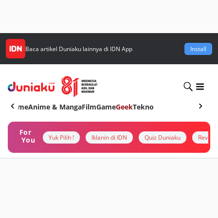
Baca artikel
Duniaku
lainnya di IDN App
Install
Home
Anime & Manga
Film
Game
Geek
Tekno
For
Yuk Pilih !
Iklanin di IDN
Quiz Duniaku
Review
You