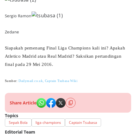
Sergio Ramon
Zedane
Siapakah pemenang Final Liga Champions kali ini? Apakah
Atletico Madrid atau Real Madrid? Saksikan pertandingan
final pada 29 Mei 2016.
Sumber:
Dailymail.co.uk,
Captain Tsubasa Wiki
Share Article
Topics
Sepak Bola
liga champions
Captain Tsubasa
Editorial Team