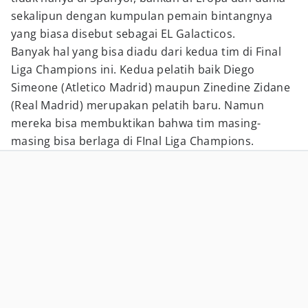
sekalipun dengan kumpulan pemain bintangnya
yang biasa disebut sebagai EL Galacticos.
Banyak hal yang bisa diadu dari kedua tim di Final
Liga Champions ini. Kedua pelatih baik Diego
Simeone (Atletico Madrid) maupun Zinedine Zidane
(Real Madrid) merupakan pelatih baru. Namun
mereka bisa membuktikan bahwa tim masing-
masing bisa berlaga di FInal Liga Champions.