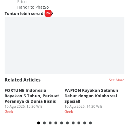
Editor
Handrito PhatSo
Tonton lebih seru di
Related Articles
See More
FORTUNE Indonesia
PAPION Rayakan Setahun
P
Rayakan 5 Tahun, Perkuat
Debut dengan Kolaborasi
D
Perannya di Dunia Bisnis
Spesial!
G
10 Agu 2026, 15:30 WIB
10 Agu 2026, 14:30 WIB
07
Geek
Geek
Ge