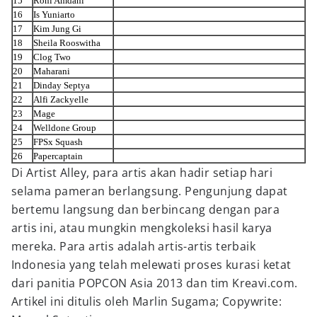
15
Roni Amdani
16
Is Yuniarto
17
Kim Jung Gi
18
Sheila Rooswitha
19
Clog Two
20
Maharani
21
Dinday Septya
22
Alfi Zackyelle
23
Mage
24
Welldone Group
25
FPSx Squash
26
Papercaptain
Di Artist Alley, para artis akan hadir setiap hari
selama pameran berlangsung. Pengunjung dapat
bertemu langsung dan berbincang dengan para
artis ini, atau mungkin mengkoleksi hasil karya
mereka. Para artis adalah artis-artis terbaik
Indonesia yang telah melewati proses kurasi ketat
dari panitia POPCON Asia 2013 dan tim Kreavi.com.
Artikel ini ditulis oleh Marlin Sugama; Copywrite: