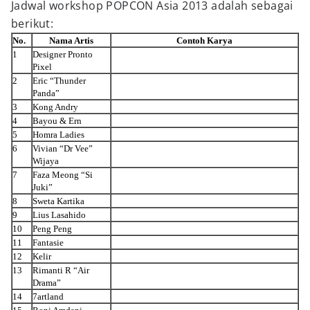
Jadwal workshop POPCON Asia 2013 adalah sebagai
berikut:
No.
Nama Artis
Contoh Karya
1
Designer Pronto
Pixel
2
Eric “Thunder
Panda”
3
Kong Andry
4
Bayou & Ern
5
Homra Ladies
6
Vivian “Dr Vee”
Wijaya
7
Faza Meong “Si
Juki”
8
Sweta Kartika
9
Lius Lasahido
10
Peng Peng
11
Fantasie
12
Kelir
13
Rimanti R “Air
Drama”
14
7artland