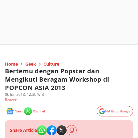
Home
Geek
Culture
Bertemu dengan Popstar dan
Mengikuti Beragam Workshop di
POPCON ASIA 2013
06 Jun 2013, 12:30 WIB
Ryuzen
News
Channel
Add Us on Google
Share Article