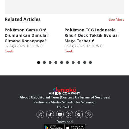
Related Articles
See More
Pokémon Game On!
Pokémon TCG Indonesia
Aw
Diumumkan Dimulai!
Rilis 4 Deck Taktik Evolusi
Bu
Gimana Konsepnya?
Mega Terbaru!
P
07 Agu 2026, 10:30 WIB
06 Agu 2026, 16:30 WIB
20
05
Geek
Geek
Ge
About Us
Editorial Team
Contact Us
Terms of Services
Pedoman Media Siber
Index
Sitemap
Follow Us
Download