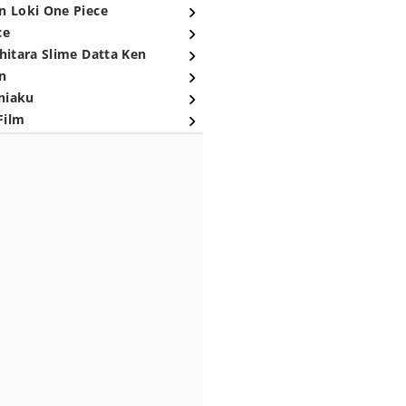
n Loki One Piece
ce
hitara Slime Datta Ken
n
niaku
Film