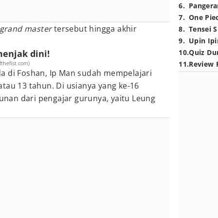
6
.
Pangera
7
.
One Pie
grand master
tersebut hingga akhir
8
.
Tensei S
9
.
Upin Ipi
enjak dini!
10
.
Quiz Du
thefist.com)
11
.
Review 
a di Foshan, Ip Man sudah mempelajari
tau 13 tahun. Di usianya yang ke-16
runan dari pengajar gurunya, yaitu Leung