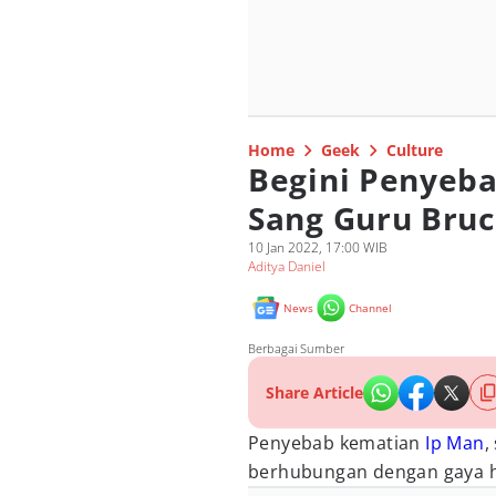
Home
Geek
Culture
Begini Penyeba
Sang Guru Bruc
10 Jan 2022, 17:00 WIB
Aditya Daniel
News
Channel
Berbagai Sumber
Share Article
Penyebab kematian
Ip Man
,
berhubungan dengan gaya h