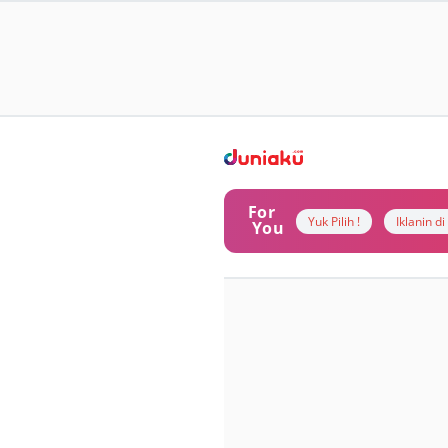
For
Yuk Pilih !
Iklanin d
You