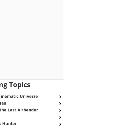
ng Topics
Cinematic Universe
Man
The Last Airbender
x Hunter