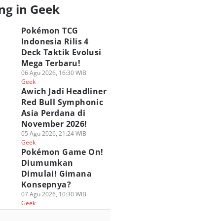
ng in Geek
Pokémon TCG
Indonesia Rilis 4
Deck Taktik Evolusi
Mega Terbaru!
06 Agu 2026, 16:30 WIB
Geek
Awich Jadi Headliner
Red Bull Symphonic
Asia Perdana di
November 2026!
05 Agu 2026, 21:24 WIB
Geek
Pokémon Game On!
Diumumkan
Dimulai! Gimana
Konsepnya?
07 Agu 2026, 10:30 WIB
Geek
G Marvel Hero
[QUIZ] Seberapa
ASICS Hadirkan P