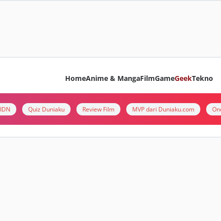
Home
Anime & Manga
Film
Game
Geek
Tekno
i IDN
Quiz Duniaku
Review Film
MVP dari Duniaku.com
On