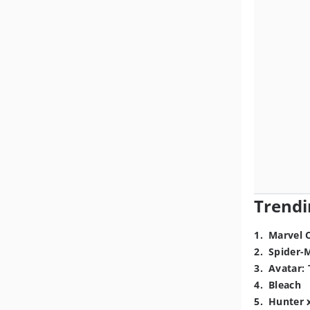
Trendi
1
.
Marvel 
2
.
Spider-
3
.
Avatar: 
4
.
Bleach
5
.
Hunter 