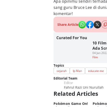
Apa opinimu sendiri terhad
sang guru Bruce Lee di dun
komentar!
Share Article
Curated For You
10 Fil
Ada Sc
04 Jan 202
Film
Topics
sejarah
Ip Man
educate me
Editorial Team
Editor
Fahrul Razi Uni Nurullah
Related Articles
Pokémon Game On!
Pokémo