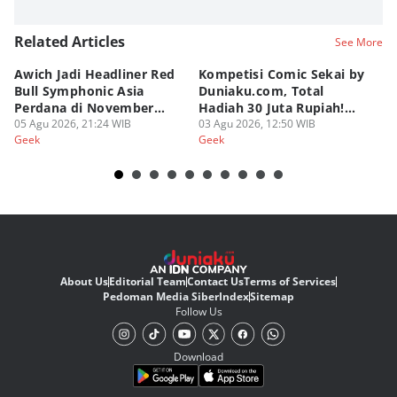
Related Articles
See More
Awich Jadi Headliner Red
Kompetisi Comic Sekai by
T
Bull Symphonic Asia
Duniaku.com, Total
Re
Perdana di November
Hadiah 30 Juta Rupiah!
B
2026!
05 Agu 2026, 21:24 WIB
Syarat dan Ketentuan
03 Agu 2026, 12:50 WIB
02
Geek
Geek
Ge
About Us
Editorial Team
Contact Us
Terms of Services
Pedoman Media Siber
Index
Sitemap
Follow Us
Download