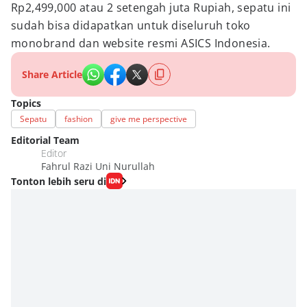
Rp2,499,000 atau 2 setengah juta Rupiah, sepatu ini
sudah bisa didapatkan untuk diseluruh toko
monobrand dan website resmi ASICS Indonesia.
Share Article
Topics
Sepatu
fashion
give me perspective
Editorial Team
Editor
Fahrul Razi Uni Nurullah
Tonton lebih seru di