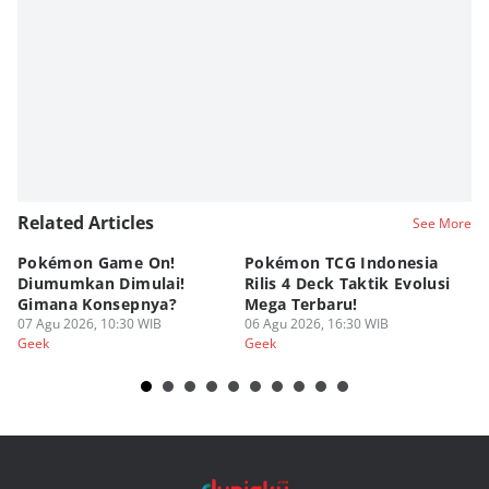
Editor
Fahrul Razi Uni Nurullah
Related Articles
See More
Pokémon Game On!
Pokémon TCG Indonesia
Aw
Diumumkan Dimulai!
Rilis 4 Deck Taktik Evolusi
Bu
Gimana Konsepnya?
Mega Terbaru!
P
07 Agu 2026, 10:30 WIB
06 Agu 2026, 16:30 WIB
20
05
Geek
Geek
Ge