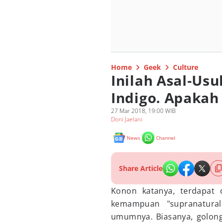
Home
Geek
Culture
Inilah Asal-Usul
Indigo. Apaka
27 Mar 2018, 19:00 WIB
Doni Jaelani
News
Channel
Share Article
Konon katanya, terdapat o
kemampuan "supranatural
umumnya. Biasanya, golong