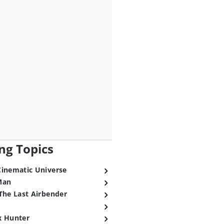
ng Topics
Cinematic Universe
Man
The Last Airbender
x Hunter