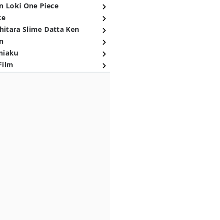
n Loki One Piece
ce
hitara Slime Datta Ken
n
niaku
Film