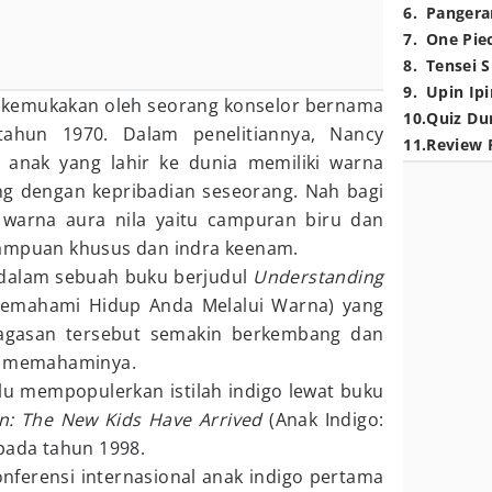
6
.
Pangera
7
.
One Pie
8
.
Tensei S
9
.
Upin Ipi
i dikemukakan oleh seorang konselor bernama
10
.
Quiz Du
hun 1970. Dalam penelitiannya, Nancy
11
.
Review 
 anak yang lahir ke dunia memiliki warna
g dengan kepribadian seseorang. Nah bagi
 warna aura nila yaitu campuran biru dan
mampuan khusus dan indra keenam.
n dalam sebuah buku berjudul
Understanding
emahami Hidup Anda Melalui Warna) yang
Gagasan tersebut semakin berkembang dan
uk memahaminya.
alu mempopulerkan istilah indigo lewat buku
en: The New Kids Have Arrived
(Anak Indigo:
pada tahun 1998.
nferensi internasional anak indigo pertama