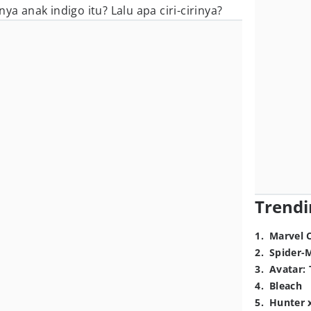
nya anak indigo itu? Lalu apa ciri-cirinya?
Trendi
1
.
Marvel 
2
.
Spider-
3
.
Avatar: 
4
.
Bleach
5
.
Hunter 