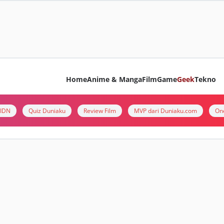
Home
Anime & Manga
Film
Game
Geek
Tekno
i IDN
Quiz Duniaku
Review Film
MVP dari Duniaku.com
On