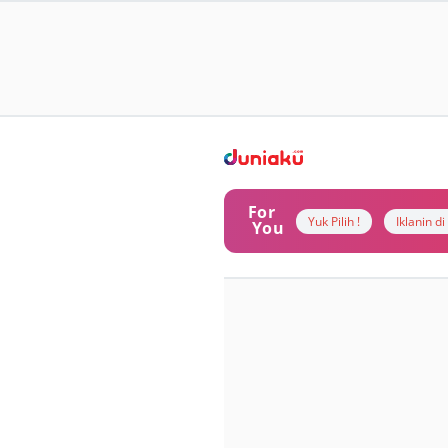
For
Yuk Pilih !
Iklanin d
You