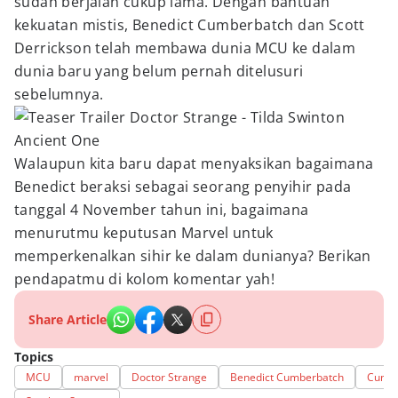
sudah berjalan cukup lama. Dengan bantuan
kekuatan mistis, Benedict Cumberbatch dan Scott
Derrickson telah membawa dunia MCU ke dalam
dunia baru yang belum pernah ditelusuri
sebelumnya.
Walaupun kita baru dapat menyaksikan bagaimana
Benedict beraksi sebagai seorang penyihir pada
tanggal 4 November tahun ini, bagaimana
menurutmu keputusan Marvel untuk
memperkenalkan sihir ke dalam dunianya? Berikan
pendapatmu di kolom komentar yah!
Share Article
Topics
MCU
marvel
Doctor Strange
Benedict Cumberbatch
Cumbe