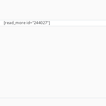
[read_more id="244027"]