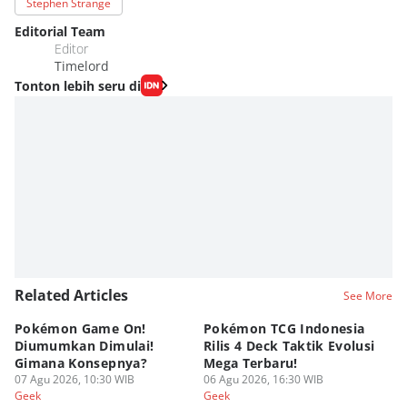
Stephen Strange
Editorial Team
Editor
Timelord
Tonton lebih seru di
Related Articles
See More
Pokémon Game On!
Pokémon TCG Indonesia
Aw
Diumumkan Dimulai!
Rilis 4 Deck Taktik Evolusi
Bu
Gimana Konsepnya?
Mega Terbaru!
P
07 Agu 2026, 10:30 WIB
06 Agu 2026, 16:30 WIB
20
05
Geek
Geek
Ge