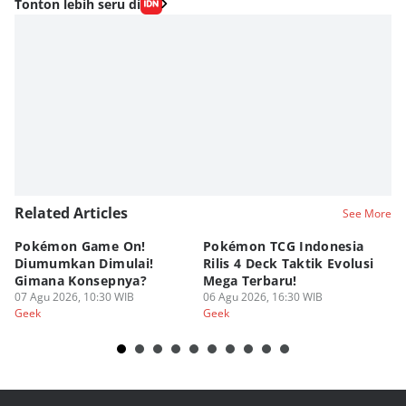
Tonton lebih seru di
Related Articles
See More
Pokémon Game On!
Pokémon TCG Indonesia
Aw
Diumumkan Dimulai!
Rilis 4 Deck Taktik Evolusi
Bu
Gimana Konsepnya?
Mega Terbaru!
P
07 Agu 2026, 10:30 WIB
06 Agu 2026, 16:30 WIB
20
05
Geek
Geek
Ge