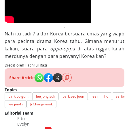
Nah itu tadi 7 aktor Korea bersuara emas yang wajib
para pecinta drama Korea tahu. Gimana menurut
kalian, suara para
oppa-oppa
di atas nggak kalah
merdunya dengan para penyanyi Korea kan?
Diedit oleh Fachrul Razi
Share Article
Topics
park bo gum
lee jong suk
park seo joon
lee min ho
seribu
lee jun-ki
Ji Chang-wook
Editorial Team
Editor
Evelyn