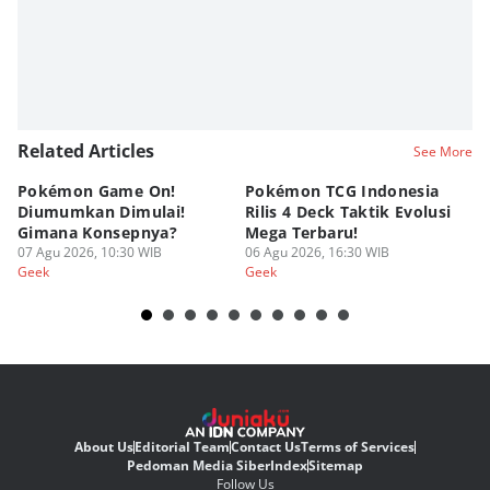
Related Articles
See More
Pokémon Game On!
Pokémon TCG Indonesia
Aw
Diumumkan Dimulai!
Rilis 4 Deck Taktik Evolusi
Bu
Gimana Konsepnya?
Mega Terbaru!
P
07 Agu 2026, 10:30 WIB
06 Agu 2026, 16:30 WIB
20
05
Geek
Geek
Ge
About Us
Editorial Team
Contact Us
Terms of Services
Pedoman Media Siber
Index
Sitemap
Follow Us