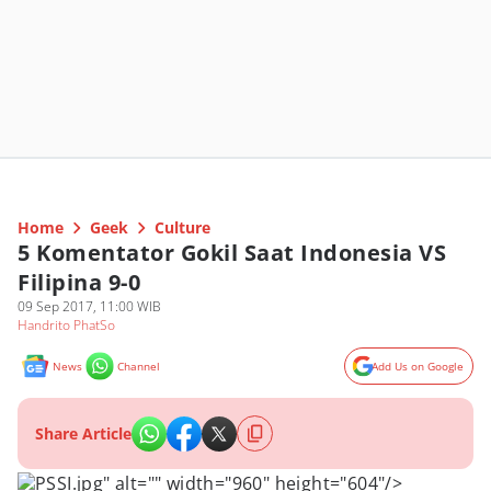
Home
Geek
Culture
5 Komentator Gokil Saat Indonesia VS
Filipina 9-0
09 Sep 2017, 11:00 WIB
Handrito PhatSo
News
Channel
Add Us on Google
Share Article
PSSI.jpg" alt="" width="960" height="604"/>